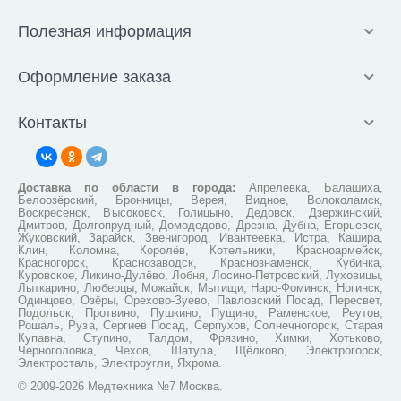
Полезная информация
Оформление заказа
Контакты
Доставка по области в города:
Апрелевка, Балашиха,
Белоозёрский, Бронницы, Верея, Видное, Волоколамск,
Воскресенск, Высоковск, Голицыно, Дедовск, Дзержинский,
Дмитров, Долгопрудный, Домодедово, Дрезна, Дубна, Егорьевск,
Жуковский, Зарайск, Звенигород, Ивантеевка, Истра, Кашира,
Клин, Коломна, Королёв, Котельники, Красноармейск,
Красногорск, Краснозаводск, Краснознаменск, Кубинка,
Куровское, Ликино-Дулёво, Лобня, Лосино-Петровский, Луховицы,
Лыткарино, Люберцы, Можайск, Мытищи, Наро-Фоминск, Ногинск,
Одинцово, Озёры, Орехово-Зуево, Павловский Посад, Пересвет,
Подольск, Протвино, Пушкино, Пущино, Раменское, Реутов,
Рошаль, Руза, Сергиев Посад, Серпухов, Солнечногорск, Старая
Купавна, Ступино, Талдом, Фрязино, Химки, Хотьково,
Черноголовка, Чехов, Шатура, Щёлково, Электрогорск,
Электросталь, Электроугли, Яхрома.
© 2009-2026 Медтехника №7 Москва.