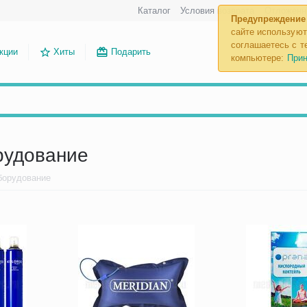
Каталог
Условия возврата
Отложенн
Предупреждение
сайте используют
соглашаетесь с те
кции
Хиты
Подарить
компьютере:
Прин
рудование
борудование