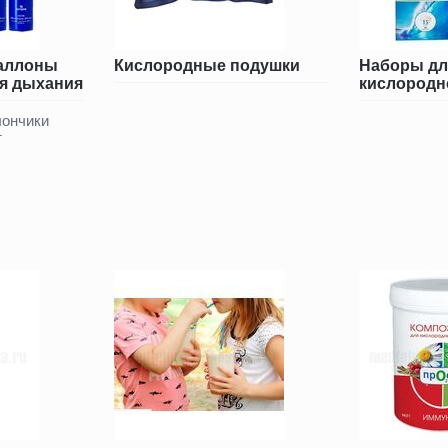
аллоны
Кислородные подушки
Наборы дл
ля дыхания
кислородн
лончики
т