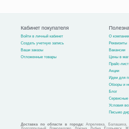
Кабинет покупателя
Полезн
Войти в личный кабинет
О компани
Создать учетную запись
Реквизиты
Ваши заказы
Вакансии
Отложенные товары
Цены в маг
Прайс-лист
Акции
Идеи для п
Обзоры и н
Блог
Сервисные
Условия во
Письмо ди
Доставка по области в города:
Апрелевка, Балашиха, Б
Долгопрудный, Домодедово, Дрезна, Дубна, Егорьевск, Жу