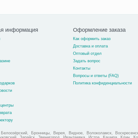
ая информация
Оформление заказа
и
Как оформить заказ
Доставка и оплата
Оптовый отдел
азине
Задать вопрос
Контакты
Вопросы и ответы (FAQ)
одарков
Политика конфиденциальности
овости
 центры
зврата
ректору
елоозёрский, Бронницы, Верея, Видное, Волоколамск, Воскресенск
ковский, Зарайск, Звенигород, Ивантеевка, Истра, Кашира, Клин, Ко