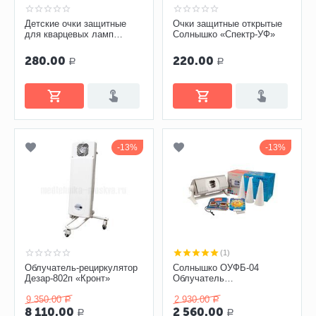
Детские очки защитные
Очки защитные открытые
для кварцевых ламп
Солнышко «Спектр-УФ»
Солнышко
280.00
220.00
Р
Р
13%
13%
(1)
Облучатель-рециркулятор
Солнышко ОУФБ-04
Дезар-802п «Кронт»
Облучатель
ультрафиолетовый
9 350.00
бактерицидный
2 930.00
Р
Р
8 110.00
2 560.00
Р
Р