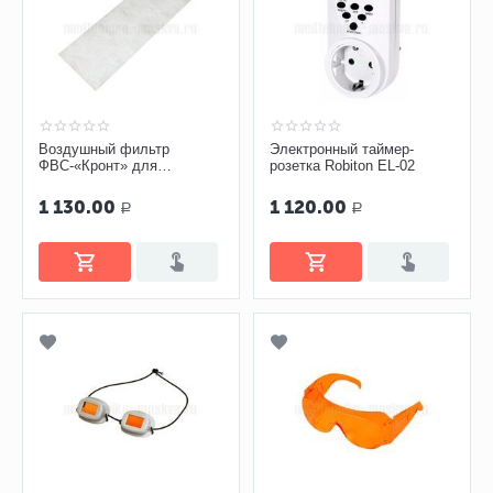
Воздушный фильтр
Электронный таймер-
ФВС-«Кронт» для
розетка Robiton EL-02
облучателя-рециркулятора
Дезар
1 130.00
1 120.00
Р
Р