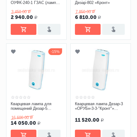
ОУФК-240-1 ГЗАС (лампа
Дезар-802 «Кронт»
ДРТ-240) облучатель
3 450.00
7 850.00
Р
Р
2 940.00
6 810.00
Р
Р
15%
Кварцевая лампа для
Кварцевая лампа Дезар-3
помещений Дезар-5
«ОРУБн-3-3-"Кронт"»
«ОРУБн-3-5-"Кронт"»
облучатель
16 600.00
Р
11 520.00
Р
14 050.00
Р