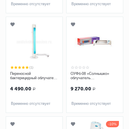
Временно отсутствует
Временно отсутствует
(1)
Переносной
ОУФб-08 «Солнышко»
бактерицидный облучатель
облучатель
«Доктор Ультрафиолет» 20
ультрафиолетовый
м²
бактерицидный с таймером
4 490.00
9 270.00
Р
Р
Временно отсутствует
Временно отсутствует
10%