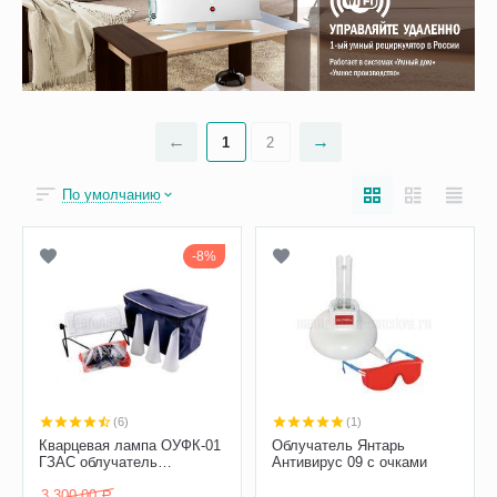
1
2
По умолчанию
8%
(6)
(1)
Кварцевая лампа ОУФК-01
Облучатель Янтарь
ГЗАС облучатель
Антивирус 09 с очками
ультрафиолетовый им.
Попова комплектация
3 300.00
Р