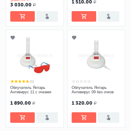
1 510.00
Р
"Сем...
3 030.00
Р
(1)
Облучатель Янтарь
Облучатель Янтарь
Антивирус 11 с очками
Антивирус 09 без очков
1 890.00
1 320.00
Р
Р