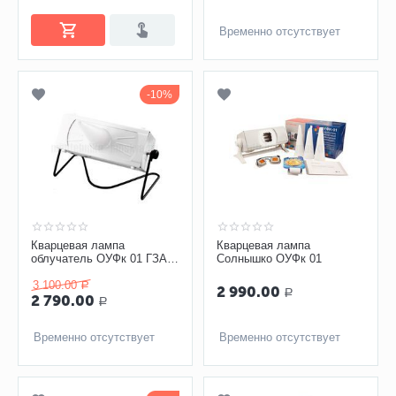
Временно отсутствует
10%
Кварцевая лампа
Кварцевая лампа
облучатель ОУФк 01 ГЗАС
Солнышко ОУФк 01
им. Попова комплектация
"Стандарт"
3 100.00
Р
2 990.00
Р
2 790.00
Р
Временно отсутствует
Временно отсутствует