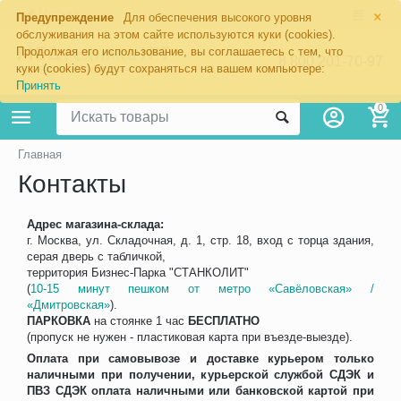
×
Москва
Предупреждение
Для обеспечения высокого уровня
обслуживания на этом сайте используются куки (cookies).
Продолжая его использование, вы соглашаетесь с тем, что
8 800 201-70-97
куки (cookies) будут сохраняться на вашем компьютере:
Принять
0
Главная
Контакты
Адрес магазина-склада:
г. Москва, ул. Складочная, д. 1, стр. 18, вход с торца здания,
серая дверь с табличкой,
территория Бизнес-Парка "СТАНКОЛИТ"
(
10-15 минут пешком от метро «Савёловская» /
«Дмитровская»
).
ПАРКОВКА
на стоянке 1 час
БЕСПЛАТНО
(пропуск не нужен - пластиковая карта при въезде-выезде).
Оплата при самовывозе и доставке курьером только
наличными при получении, курьерской службой СДЭК и
ПВЗ СДЭК оплата наличными или банковской картой при