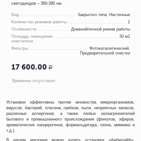
светодиодов – 380-390 нм.
Вид
Закрытого типа, Настенные
Количество режимов работы
2
Особенности
Дневной/ночной режим работы
Площадь помещения
30 м2
очистители
Фильтры
Фотокаталитический,
Предварительной очистки
17 600.00
Р
Временно отсутствует
Установки эффективны против множества микроорганизмов,
вирусов, бактерий, плесени, грибков, пыли, неприятных запахов,
различных аллергенов, а также любых экозагрязнителей
бытового и промышленного происхождения (фенолов, эфиров,
ароматических канцерогенов, формальдегида, озона, аммиака и
т.д.).
В нашем магазине можно купить установки «Амбилайф»,