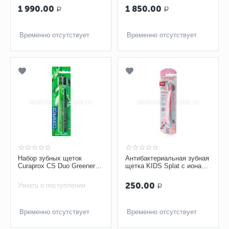
1 990.00
1 850.00
Р
Р
Временно отсутствует
Временно отсутствует
Набор зубных щеток
Антибактериальная зубная
Curaprox CS Duo Greenery
щетка KIDS Splat с ионами
Edition Ultrasoft, d 0,10 мм,
серебра
2 шт
250.00
Узнать о поступлении
Р
Временно отсутствует
Временно отсутствует