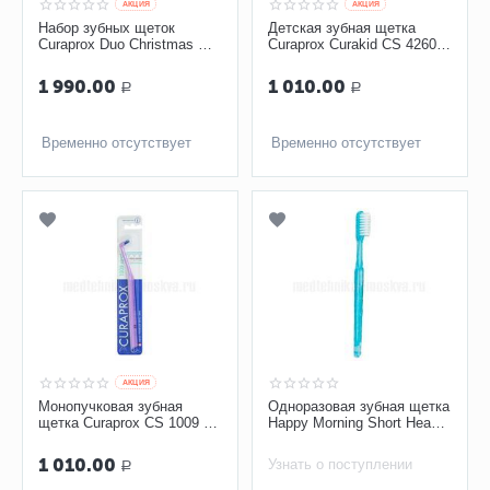
AКЦИЯ
AКЦИЯ
Набор зубных щеток
Детская зубная щетка
Curaprox Duo Christmas CS
Curaprox Curakid CS 4260 с
5460 ultrasoft, 2 шт
гуммированной ручкой
1 990.00
1 010.00
Р
Р
Временно отсутствует
Временно отсутствует
AКЦИЯ
Монопучковая зубная
Одноразовая зубная щетка
щетка Curaprox CS 1009 с
Happy Morning Short Head
длиной пучка 9 мм
Miradent
1 010.00
Узнать о поступлении
Р