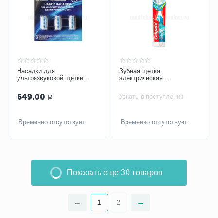
Насадки для
Зубная щетка
ультразвуковой щетки
электрическая
DONFEEL HSD-005 в
«Суперчистота» Colgate
наборе
360, средней жесткости
649.00
Узнать о поступлении
Р
Временно отсутствует
Временно отсутствует
Показать еще 30 товаров
1
2