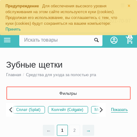
×
Москва
Предупреждение
Для обеспечения высокого уровня
обслуживания на этом сайте используются куки (cookies).
Продолжая его использование, вы соглашаетесь с тем, что
8 800 201-70-97
куки (cookies) будут сохраняться на вашем компьютере:
Принять
0
Зубные щетки
Главная
/
Средства для ухода за полостью рта
Фильтры
КС)
Сплат (Splat)
Колгейт (Colgate)
Miradent
Показать
Монопуч
1
2