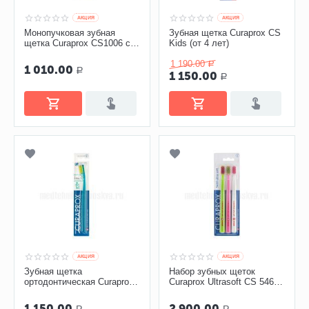
AКЦИЯ
AКЦИЯ
Монопучковая зубная
Зубная щетка Curaprox CS
щетка Curaprox CS1006 с
Kids (от 4 лет)
длиной пучка 6 мм
1 190.00
Р
1 010.00
Р
1 150.00
Р
AКЦИЯ
AКЦИЯ
Зубная щетка
Набор зубных щеток
ортодонтическая Curaprox
Curaprox Ultrasoft CS 5460,
CS5460 ortho Ultrasoft с
3 шт
углублением
1 150.00
2 900.00
Р
Р