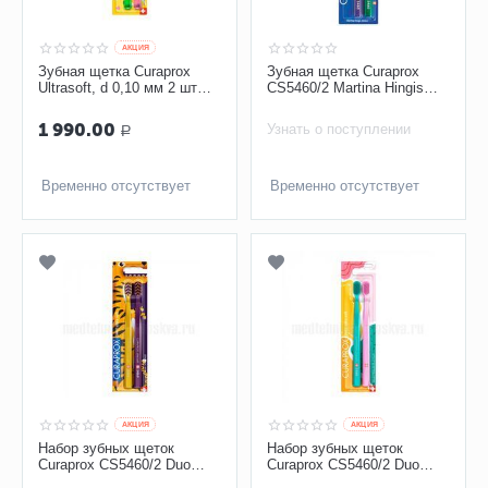
AКЦИЯ
Зубная щетка Curaprox
Зубная щетка Curaprox
Ultrasoft, d 0,10 мм 2 шт
CS5460/2 Martina Hingis
Love CS5460/2love
Edition Ultrasoft d 0,10 мм,
2 шт
1 990.00
Узнать о поступлении
Р
Временно отсутствует
Временно отсутствует
AКЦИЯ
AКЦИЯ
Набор зубных щеток
Набор зубных щеток
Curaprox CS5460/2 Duo
Curaprox CS5460/2 Duo
Tiger ultrasoft
Different Days ultrasoft