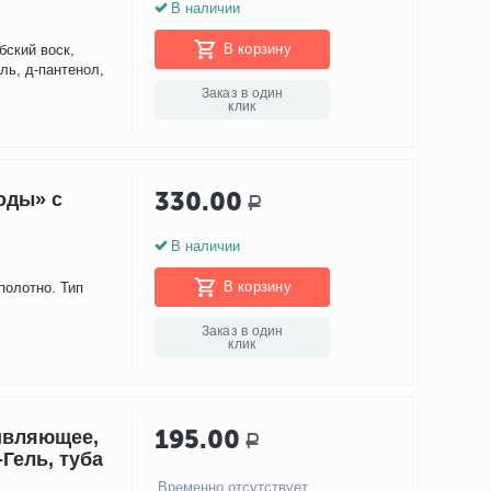
В наличии
В корзину
бский воск,
ль, д-пантенол,
Заказ в один
клик
330.00
оды» с
Р
В наличии
В корзину
полотно. Тип
Заказ в один
клик
195.00
ивляющее,
Р
Гель, туба
Временно отсутствует