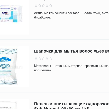
Активные компоненты состава — аллантоин, вита
бисаболол.
Шапочка для мытья волос «Без 
Материалы - нетканый материал, пропитанный ш
полиэтилен.
Пеленки впитывающие одноразов
Soft Normal, 90х60 см №5