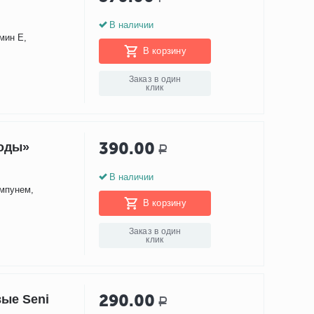
В наличии
мин Е,
В корзину
Заказ в один
клик
390.00
воды»
Р
В наличии
ампунем,
В корзину
Заказ в один
клик
290.00
ые Seni
Р