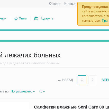
Каталог
Условия возврата
Отложенн
Предупреждение
сайте используют
соглашаетесь с те
кции
Хиты
Подарить
компьютере:
Прин
ей лежачих больных
а для ухода за кожей лежачих больных
НАЗАД
1
2
ВПЕ
ть по:
По умолчанию
48
Салфетки влажные Seni Care 80 ш