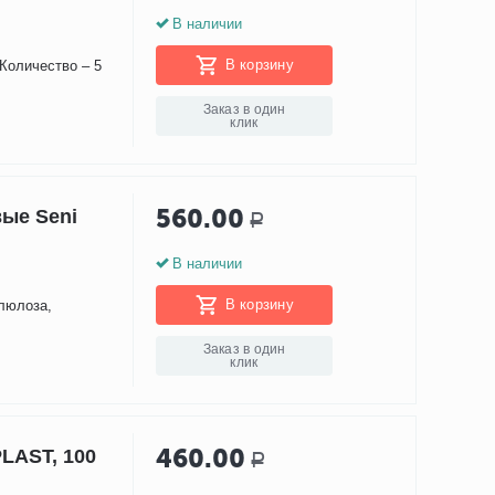
В наличии
В корзину
 Количество – 5
Заказ в один
клик
560.00
ые Seni
Р
В наличии
В корзину
люлоза,
Заказ в один
клик
460.00
LAST, 100
Р