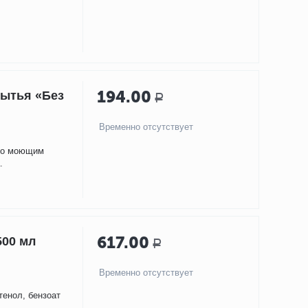
194.00
ытья «Без
Р
Временно отсутствует
ого моющим
.
617.00
500 мл
Р
Временно отсутствует
,
тенол, бензоат