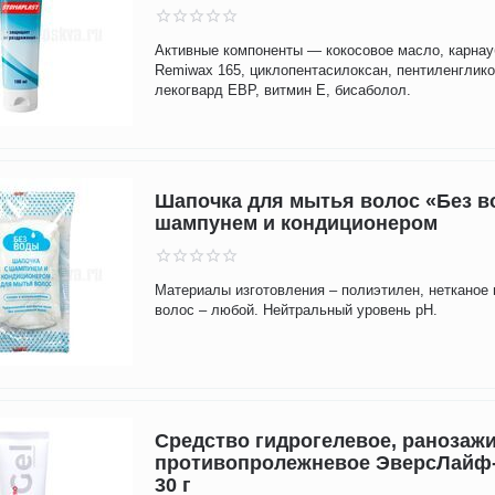
Активные компоненты — кокосовое масло, карнау
Remiwax 165, циклопентасилоксан, пентиленглико
лекогвард EBP, витмин Е, бисаболол.
Шапочка для мытья волос «Без в
шампунем и кондиционером
Материалы изготовления – полиэтилен, нетканое 
волос – любой. Нейтральный уровень pH.
Средство гидрогелевое, ранозаж
противопролежневое ЭверсЛайф-
30 г