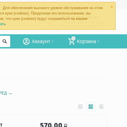
×
ые товары
Доставка и оплата
Оптовый отдел
Контакты
Для обеспечения высокого уровня обслуживания на этом
ся куки (cookies). Продолжая его использование, вы
8 800 201-70-97
м, что куки (cookies) будут сохраняться на вашем
Заказать обратный звонок
ять
Отправить сообщение
0
Аккаунт
Корзина
РЕД
570.00
т
Р