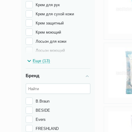
Крем для рук
Крем для сухой кожи
Крем защитный
Крем моющий
Лосьон для кожи
Лосьон моющий
Масло для кожи
Еще (13)
Очиститель для кожи
Бренд
Пеленки впитывающие
Пена для ванны
Пена защитная
B.Braun
Пена очищающая
BESIDE
Пудра абсорбирующая
Evers
Рукавицы для мытья
FRESHLAND