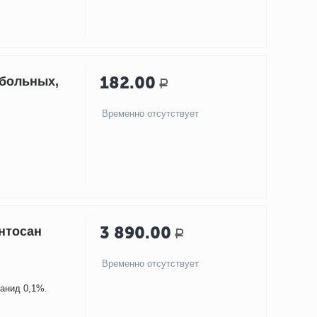
182.00
 больных,
Р
Временно отсутствует
3 890.00
нтосан
Р
Временно отсутствует
анид 0,1%.