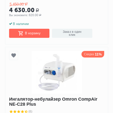
5 450.00
Р
4 630.00
Р
820.00
Вы экономите: 
Р
В наличии
Заказ в один
В корзину
клик
11%
Скидка
Ингалятор-небулайзер Omron CompAir
NE-C28 Plus
(6)