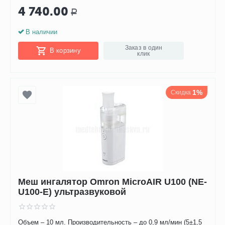
4 740.00
Р
В наличии
Заказ в один
В корзину
клик
1%
Скидка
Меш ингалятор Omron MicroAIR U100 (NE-
U100-E) ультразвуковой
Объем – 10 мл. Производительность – до 0,9 мл/мин (5±1,5