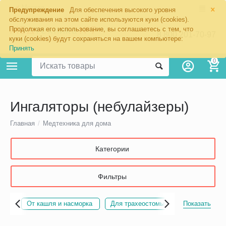
×
Москва
Предупреждение
Для обеспечения высокого уровня
обслуживания на этом сайте используются куки (cookies).
Продолжая его использование, вы соглашаетесь с тем, что
8 800 201-70-97
куки (cookies) будут сохраняться на вашем компьютере:
Принять
0
Ингаляторы (небулайзеры)
Главная
/
Медтехника для дома
Категории
Фильтры
ные
От кашля и насморка
Для трахеостомы
Небулайзеры P
Показать