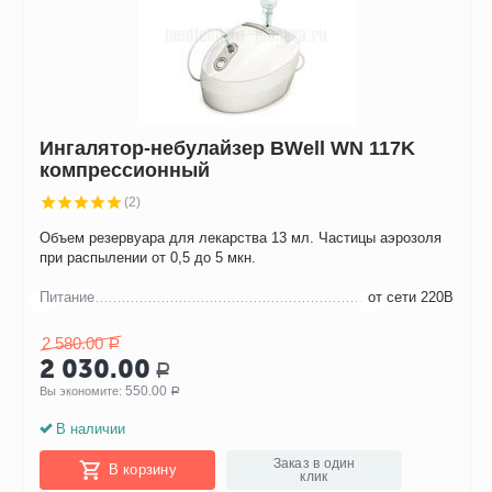
Ингалятор-небулайзер BWell WN 117K
компрессионный
(2)
Объем резервуара для лекарства 13 мл. Частицы аэрозоля
при распылении от 0,5 до 5 мкн.
Питание
от сети 220В
2 580.00
Р
2 030.00
Р
550.00
Вы экономите: 
Р
В наличии
Заказ в один
В корзину
клик