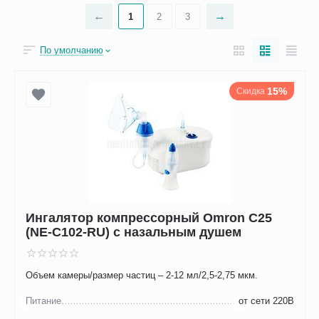
1
2
3
По умолчанию
15%
Скидка
Ингалятор компрессорный Omron С25
(NE-С102-RU) с назальным душем
Объем камеры/размер частиц – 2-12 мл/2,5-2,75 мкм.
Питание
от сети 220В