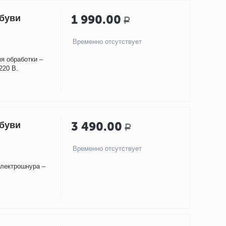
1 990.00
обуви
Р
Временно отсутствует
мя обработки –
220 В.
3 490.00
обуви
Р
Временно отсутствует
электрошнура –