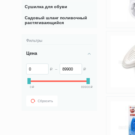
Сушилка для обуви
Садовый шланг поливочный
растягивающийся
Фильтры
Цена
–
Р
Р
0
89900
Р
Р
Сбросить