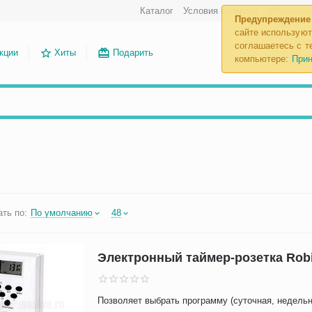
Каталог
Условия возврата
Отложенн
Предупреждение
сайте используют
соглашаетесь с те
кции
Хиты
Подарить
компьютере:
Прин
ть по:
По умолчанию
48
Электронный таймер-розетка Robi
Позволяет выбрать программу (суточная, недельн