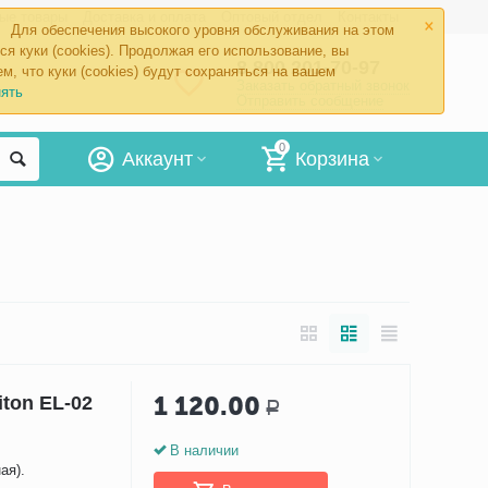
×
ые товары
Доставка и оплата
Оптовый отдел
Контакты
Для обеспечения высокого уровня обслуживания на этом
ся куки (cookies). Продолжая его использование, вы
8 800 201-70-97
м, что куки (cookies) будут сохраняться на вашем
Заказать обратный звонок
ять
Отправить сообщение
0
Аккаунт
Корзина
1 120.00
ton EL-02
Р
В наличии
ая).