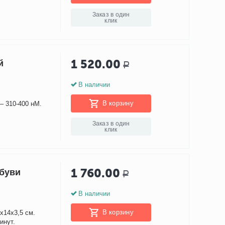
Заказ в один
клик
1 520.00
й
Р
В наличии
В корзину
– 310-400 нМ.
Заказ в один
клик
1 760.00
обуви
Р
В наличии
В корзину
х14х3,5 см.
инут.