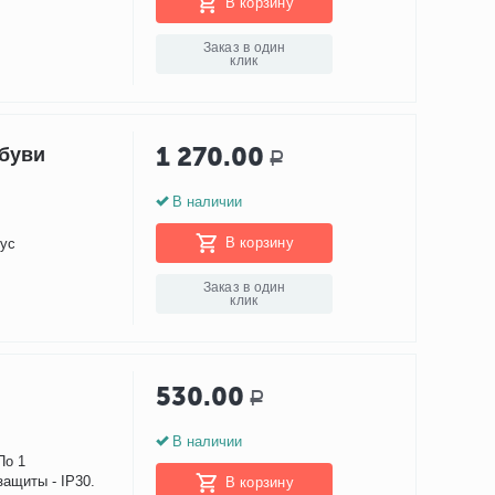
В корзину
Заказ в один
клик
1 270.00
обуви
Р
В наличии
В корзину
иус
Заказ в один
клик
530.00
Р
В наличии
По 1
ащиты - IP30.
В корзину