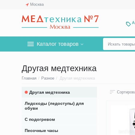
Москва
А
Каталог товаров
Другая медтехника
Главная
/
Разное
/
Другая медтехника
Другая медтехника
Сортирова
Ледоходы (ледоступы) для
обуви
С подогревом
Песочные часы