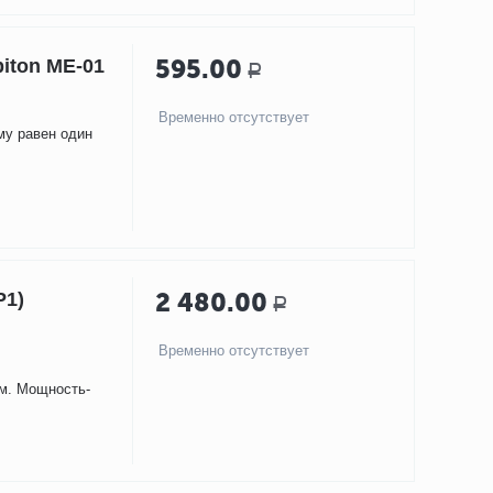
595.00
iton ME-01
Р
Временно отсутствует
му равен один
2 480.00
Р1)
Р
Временно отсутствует
мм. Мощность-