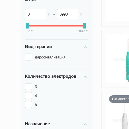
–
Р
Р
0
3990
Р
Р
Вид терапии
дарсонвализация
Количество электродов
3
4
Б/п доста
5
Назначение