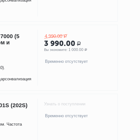
дарсонвализация
7000 (5
4 990.00
Р
ом и
3 990.00
Р
1 000.00
Вы экономите: 
Р
Временно отсутствует
0).
дарсонвализация
Узнать о поступлении
01S (202S)
Временно отсутствует
ем. Частота