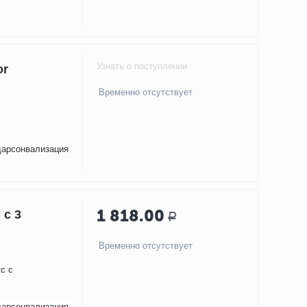
Узнать о поступлении
or
Временно отсутствует
дарсонвализация
1 818.00
 с 3
Р
Временно отсутствует
с с
дарсонвализация