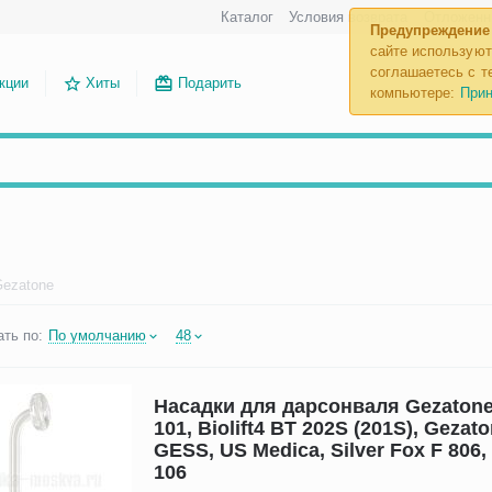
Каталог
Условия возврата
Отложенн
Предупреждение
сайте используют
соглашаетесь с те
кции
Хиты
Подарить
компьютере:
Прин
Gezatone
ть по:
По умолчанию
48
Насадки для дарсонваля Gezatone 
101, Biolift4 BT 202S (201S), Gezat
GESS, US Medica, Silver Fox F 806
106