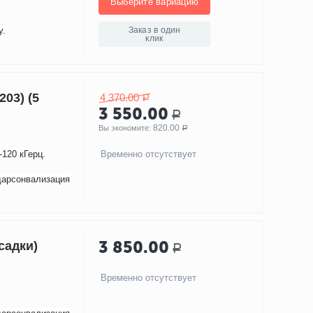
Выберите вариацию
у.
Заказ в один
клик
203) (5
4 370.00
Р
3 550.00
Р
820.00
Вы экономите: 
Р
-120 кГерц.
Временно отсутствует
дарсонвализация
3 850.00
садки)
Р
Временно отсутствует