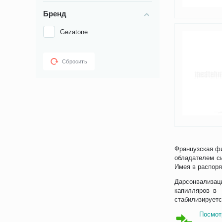
Бренд
Gezatone
Сбросить
Французская фи
обладателем с
Имея в распоря
Дарсонвализац
капилляров в 
стабилизируетс
Посмот