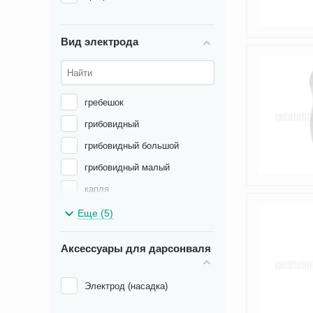
Вид электрода
гребешок
грибовидный
грибовидный большой
грибовидный малый
капля
конечностный
Еще (5)
лепесток
Аксессуары для дарсонваля
согнутый с шариком в конце
Т-образный
Электрод (насадка)
шейный