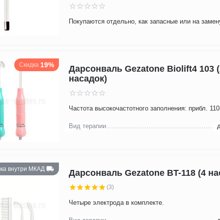
Покупаются отдельно, как запасные или на замен
19%
Скидка
Дарсонваль Gezatone Biolift4 103 (
насадок)
Частота высокочастотного заполнения: прибл. 110
Вид терапии
вка внутри МКАД
Дарсонваль Gezatone BT-118 (4 на
(3)
Четыре электрода в комплекте.