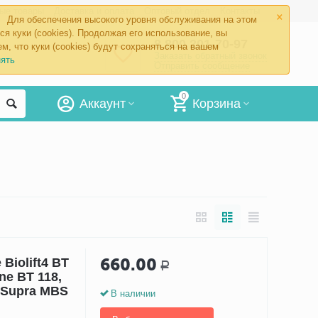
×
ые товары
Доставка и оплата
Оптовый отдел
Контакты
Для обеспечения высокого уровня обслуживания на этом
ся куки (cookies). Продолжая его использование, вы
8 800 201-70-97
м, что куки (cookies) будут сохраняться на вашем
Заказать обратный звонок
ять
Отправить сообщение
0
Аккаунт
Корзина
660.00
Biolift4 BT
Р
one BT 118,
, Supra MBS
В наличии