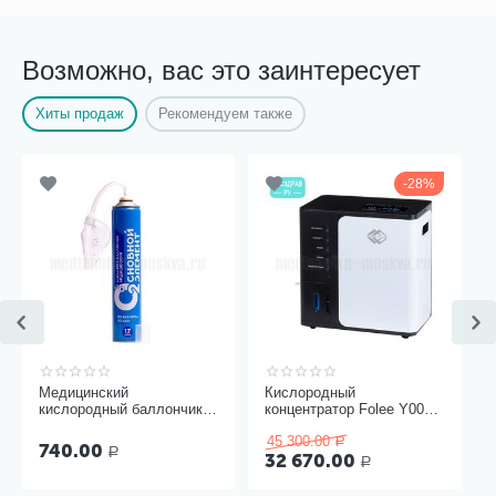
Возможно, вас это заинтересует
Хиты продаж
Рекомендуем также
28%
Медицинский
Кислородный
кислородный баллончик
концентратор Folee Y007-
Основной элемент 17
3W
45 300.00
литров с мягкой маской
Р
740.00
Р
32 670.00
Р