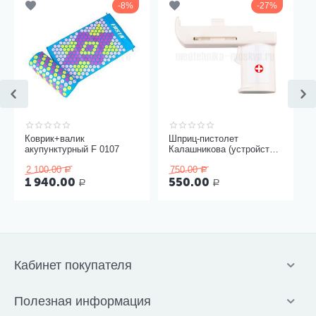
8%
27%
Коврик+валик
Шприц-пистолет
акупунктурный F 0107
Калашникова (устройство
для проведения инъекций
2 100.00
750.00
шприцами одноразовыми)
Р
Р
1 940.00
550.00
Р
Р
Кабинет покупателя
Полезная информация