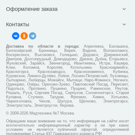
Оформление заказа
Контакты
Доставка по области в города:
Апрелевка, Балашиха,
Белоозёрский, Бронницы, Верея, Видное, Волоколамск,
Воскресенск, Высоковск, Голицыно, Дедовск, Дзержинский,
Дмитров, Долгопрудный, Домодедово, Дрезна, Дубна, Егорьевск,
Жуковский, Зарайск, Звенигород, Ивантеевка, Истра, Кашира,
Клин, Коломна, Королёв, Котельники, Красноармейск,
Красногорск, Краснозаводск, Краснознаменск, Кубинка,
Куровское, Ликино-Дулёво, Лобня, Лосино-Петровский, Луховицы,
Лыткарино, Люберцы, Можайск, Мытищи, Наро-Фоминск, Ногинск,
Одинцово, Озёры, Орехово-Зуево, Павловский Посад, Пересвет,
Подольск, Протвино, Пушкино, Пущино, Раменское, Реутов,
Рошаль, Руза, Сергиев Посад, Серпухов, Солнечногорск, Старая
Купавна, Ступино, Талдом, Фрязино, Химки, Хотьково,
Черноголовка, Чехов, Шатура, Щёлково, Электрогорск,
Электросталь, Электроугли, Яхрома.
© 2009-2026 Медтехника №7 Москва.
Обращаем ваше внимание на то, что информация на сайте носит
исключительно информационный характер и ни при каких
условиях не является публичной офертой, определяемой
положениями Статьи 437 Гражданского кодекса РФ!