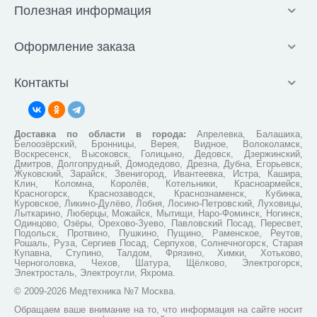
Полезная информация
Оформление заказа
Контакты
Доставка по области в города:
Апрелевка, Балашиха,
Белоозёрский, Бронницы, Верея, Видное, Волоколамск,
Воскресенск, Высоковск, Голицыно, Дедовск, Дзержинский,
Дмитров, Долгопрудный, Домодедово, Дрезна, Дубна, Егорьевск,
Жуковский, Зарайск, Звенигород, Ивантеевка, Истра, Кашира,
Клин, Коломна, Королёв, Котельники, Красноармейск,
Красногорск, Краснозаводск, Краснознаменск, Кубинка,
Куровское, Ликино-Дулёво, Лобня, Лосино-Петровский, Луховицы,
Лыткарино, Люберцы, Можайск, Мытищи, Наро-Фоминск, Ногинск,
Одинцово, Озёры, Орехово-Зуево, Павловский Посад, Пересвет,
Подольск, Протвино, Пушкино, Пущино, Раменское, Реутов,
Рошаль, Руза, Сергиев Посад, Серпухов, Солнечногорск, Старая
Купавна, Ступино, Талдом, Фрязино, Химки, Хотьково,
Черноголовка, Чехов, Шатура, Щёлково, Электрогорск,
Электросталь, Электроугли, Яхрома.
© 2009-2026 Медтехника №7 Москва.
Обращаем ваше внимание на то, что информация на сайте носит