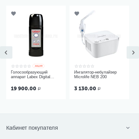
AКЦИЯ
Голосообразующий
Ингалятор-небулайзер
аппарат Labex Digital
Microlife NEB 200
Black, пластиковый
корпус
19 900.00
3 130.00
Р
Р
Кабинет покупателя