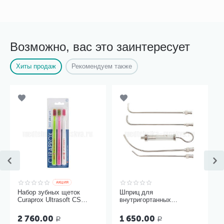
Возможно, вас это заинтересует
Хиты продаж
Рекомендуем также
AКЦИЯ
Набор зубных щеток
Шприц для
Curaprox Ultrasoft CS
внутригортанных
5460, 3 шт
вливаний и промывания
миндалин, 5 мл Ш-14-5
2 760.00
1 650.00
Р
Р