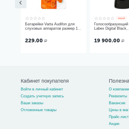
AКЦИЯ
Батарейки Varta Audifon для
Голосообразующий 
слуховых аппаратов размер 13,
Labex Digital Black,
6 шт
пластиковый корпу
229.00
19 900.00
Р
Р
Кабинет покупателя
Полезн
Войти в личный кабинет
О компани
Создать учетную запись
Реквизиты
Ваши заказы
Вакансии
Отложенные товары
Цены в маг
Прайс-лист
Акции