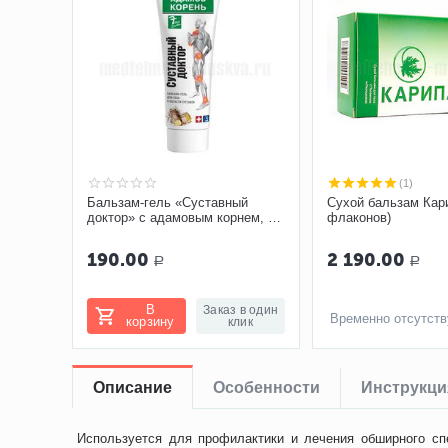
(1)
Бальзам-гель «Суставный
Сухой бальзам Кар
доктор» с адамовым корнем, 75
флаконов)
мл
190.00
2 190.00
Р
Р
В
Заказ в один
Временно отсутств
корзину
клик
Описание
Особенности
Инструкци
Используется для профилактики и лечения обширного спе