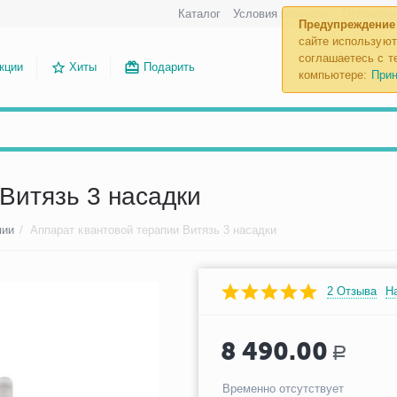
Каталог
Условия возврата
Отложенн
Предупреждение
сайте используют
соглашаетесь с те
кции
Хиты
Подарить
компьютере:
Прин
Витязь 3 насадки
пии
/
Аппарат квантовой терапии Витязь 3 насадки
2 Отзыва
Н
8 490.00
Р
Временно отсутствует