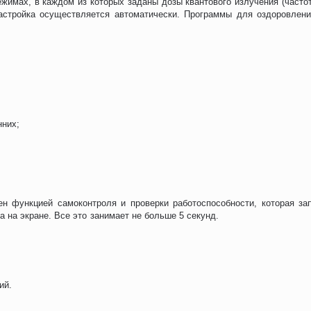
жимах, в каждом из которых заданы дозы квантового излучения (часто
астройка осуществляется автоматически. Программы для оздоровлени
нних;
ен функцией самоконтроля и проверки работоспособности, которая з
на экране. Все это занимает не больше 5 секунд.
ий.