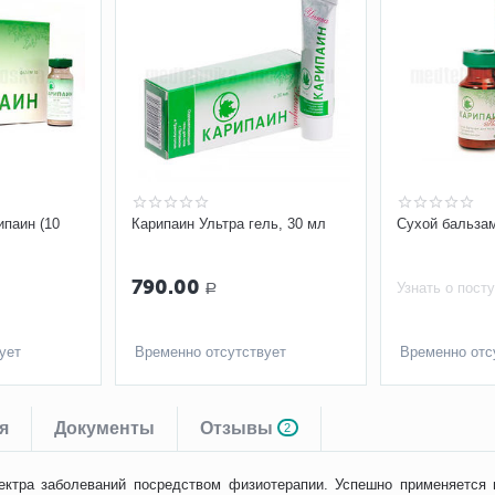
ипаин (10
Карипаин Ультра гель, 30 мл
Сухой бальза
790.00
Узнать о пост
Р
ует
Временно отсутствует
Временно отс
я
Документы
Отзывы
2
ктра заболеваний посредством физиотерапии. Успешно применяется в