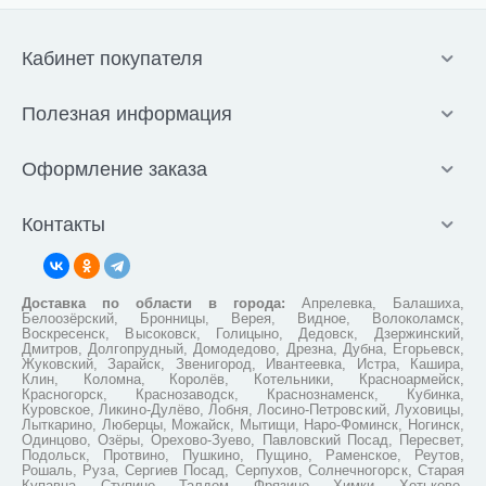
Кабинет покупателя
Полезная информация
Оформление заказа
Контакты
Доставка по области в города:
Апрелевка, Балашиха,
Белоозёрский, Бронницы, Верея, Видное, Волоколамск,
Воскресенск, Высоковск, Голицыно, Дедовск, Дзержинский,
Дмитров, Долгопрудный, Домодедово, Дрезна, Дубна, Егорьевск,
Жуковский, Зарайск, Звенигород, Ивантеевка, Истра, Кашира,
Клин, Коломна, Королёв, Котельники, Красноармейск,
Красногорск, Краснозаводск, Краснознаменск, Кубинка,
Куровское, Ликино-Дулёво, Лобня, Лосино-Петровский, Луховицы,
Лыткарино, Люберцы, Можайск, Мытищи, Наро-Фоминск, Ногинск,
Одинцово, Озёры, Орехово-Зуево, Павловский Посад, Пересвет,
Подольск, Протвино, Пушкино, Пущино, Раменское, Реутов,
Рошаль, Руза, Сергиев Посад, Серпухов, Солнечногорск, Старая
Купавна, Ступино, Талдом, Фрязино, Химки, Хотьково,