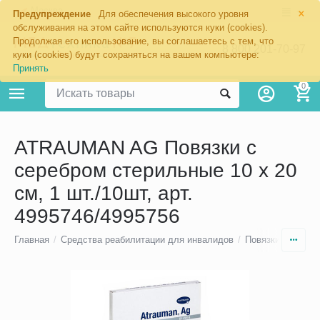
×
Москва
Предупреждение
Для обеспечения высокого уровня
обслуживания на этом сайте используются куки (cookies).
Продолжая его использование, вы соглашаетесь с тем, что
8 800 201-70-97
куки (cookies) будут сохраняться на вашем компьютере:
Принять
0
ATRAUMAN AG Повязки с
серебром стерильные 10 х 20
см, 1 шт./10шт, арт.
4995746/4995756
Главная
/
Средства реабилитации для инвалидов
/
Повязки для леч