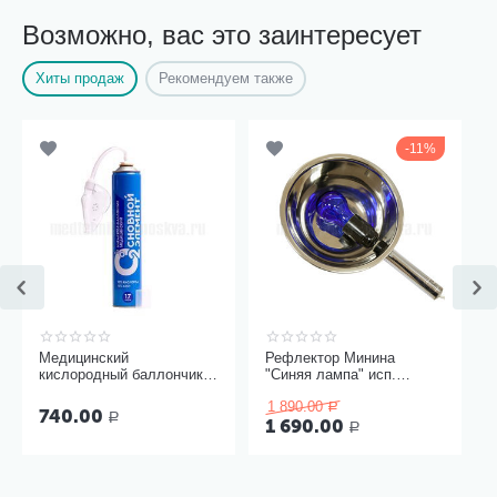
Возможно, вас это заинтересует
Хиты продаж
Рекомендуем также
11%
Медицинский
Рефлектор Минина
кислородный баллончик
"Синяя лампа" исп.
Основной элемент 17
Модерн
1 890.00
литров с мягкой маской
Р
740.00
Р
1 690.00
Р