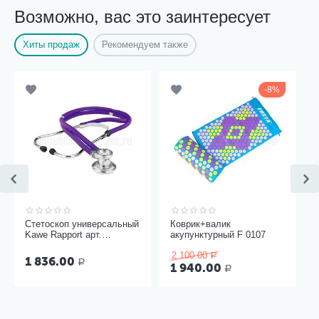
Возможно, вас это заинтересует
Хиты продаж
Рекомендуем также
8%
Стетоскоп универсальный
Коврик+валик
Kawe Rapport арт.
акупунктурный F 0107
06.22500.092
2 100.00
Р
1 836.00
Р
1 940.00
Р