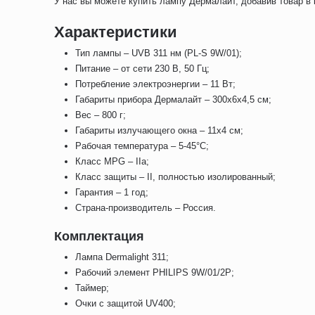
У нас вы можете купить лампу Дермалайт, добавив товар в
Характеристики
Тип лампы – UVB 311 нм (PL-S 9W/01);
Питание – от сети 230 В, 50 Гц;
Потребление электроэнергии – 11 Вт;
Габариты прибора Дермалайт – 300х6х4,5 см;
Вес – 800 г;
Габариты излучающего окна – 11х4 см;
Рабочая температура – 5-45°C;
Класс MPG – IIa;
Класс защиты – II, полностью изолированный;
Гарантия – 1 год;
Страна-производитель – Россия.
Комплектация
Лампа Dermalight 311;
Рабочий элемент PHILIPS 9W/01/2P;
Таймер;
Очки с защитой UV400;