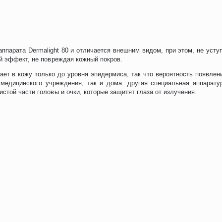
ппарата Dermalight 80 и отличается внешним видом, при этом, не усту
ый эффект, не повреждая кожный покров.
ает в кожу только до уровня эпидермиса, так что вероятность появле
едицинского учреждения, так и дома: другая специальная аппаратур
стой части головы и очки, которые защитят глаза от излучения.