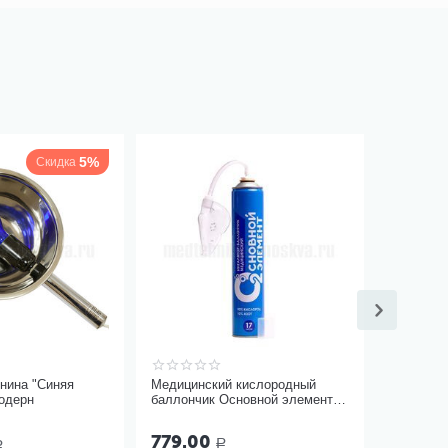
5%
Скидка
нина "Синяя
Медицинский кислородный
одерн
баллончик Основной элемент
17 литров с мягкой маской
779.00
Р
Р