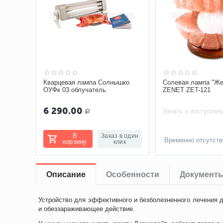
Кварцевая лампа Солнышко
Солевая лампа "Ж
ОУФк 03 облучатель
ZENET ZET-121
6 290.00
Узнать о поступлен
Р
В
Заказ в один
Временно отсутств
корзину
клик
Описание
Особенности
Документ
Устройство для эффективного и безболезненного лечения 
и обеззараживающее действие.