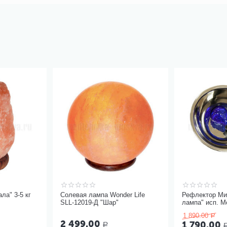
ла" 3-5 кг
Солевая лампа Wonder Life
Рефлектор Ми
SLL-12019-Д "Шар"
лампа" исп. М
1 890.00
Р
2 499.00
1 790.00
Р