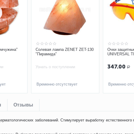
емчужина"
Солевая лампа ZENET ZET-130
Очки защитны
"Пирамида"
UNIVERSAL TIT
13712
347.00
ии
Узнать о поступлении
Р
ует
Временно отсутствует
Временно отс
ы
Отзывы
дерматологических заболеваний. Стимулирует выработку естественного