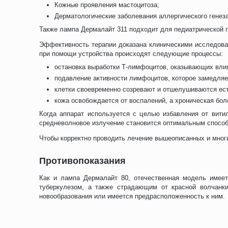
Кожные проявления мастоцитоза;
Дерматологические заболевания аллергического генеза
Также лампа Дермалайт 311 подходит для педиатрической п
Эффективность терапии доказана клиническими исследова
при помощи устройства происходят следующие процессы:
остановка выработки Т-лимфоцитов, оказывающих вли
подавление активности лимфоцитов, которое замедляе
клетки своевременно созревают и отшелушиваются ест
кожа освобождается от воспалений, а хроническая бо
Когда аппарат используется с целью избавления от витил
средневолновое излучение становится оптимальным способ
Чтобы корректно проводить лечение вышеописанных и многи
Противопоказания
Как и лампа Дермалайт 80, отечественная модель имеет
туберкулезом, а также страдающим от красной волчанки
новообразования или имеется предрасположенность к ним.