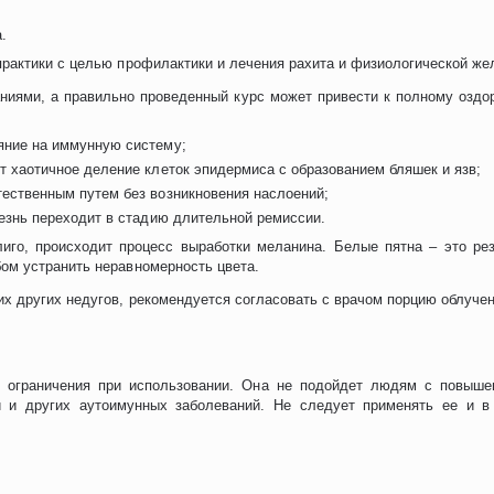
.
рактики с целью профилактики и лечения рахита и физиологической же
ниями, а правильно проведенный курс может привести к полному оздор
яние на иммунную систему;
т хаотичное деление клеток эпидермиса с образованием бляшек и язв;
ественным путем без возникновения наслоений;
лезнь переходит в стадию длительной ремиссии.
иго, происходит процесс выработки меланина. Белые пятна – это рез
ом устранить неравномерность цвета.
х других недугов, рекомендуется согласовать с врачом порцию облучен
 ограничения при использовании. Она не подойдет людям с повыше
 и других аутоимунных заболеваний. Не следует применять ее и в 