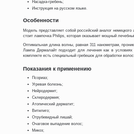
Насадка-гребень;
Инструкция на русском языке.
Особенности
Модель представляет собой российский аналог немецкого а
стоит лампочка Philips, которая оказывает мощный лечебн
Оптимальная длина волны, равная 311 нанометрам, проник
Лампа Дермалайт подходит для лечения как в условиях м
комплекте есть специальный гребешок для обработки волоси
Показания к применению
Псориаз;
Угревая болезнь;
Нейродермит;
Склеродермия;
Атопический дерматит;
Витилиго;
Отрубевидный лишай;
Очаговое выпадение волос;
Микоз;