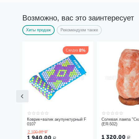
Возможно, вас это заинтересует
Хиты продаж
Рекомендуем также
8%
Скидка
Коврик+валик акупунктурный F
Солевая лампа "Ска
0107
(ER-502)
2 100.00
Р
1 320.00
1 940.00
Р
Р