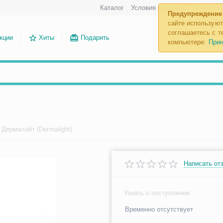
Каталог
Условия возврата
Отложенн
Предупреждение
сайте используют
соглашаетесь с те
кции
Хиты
Подарить
компьютере:
Прин
Дермалайт (Dermalight)
Написать от
Узнать о поступлении
Временно отсутствует