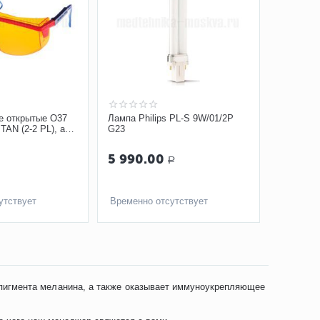
е открытые O37
Лампа Philips PL-S 9W/01/2P
AN (2-2 PL), арт.
G23
5 990.00
Р
утствует
Временно отсутствует
 пигмента меланина, а также оказывает иммуноукрепляющее