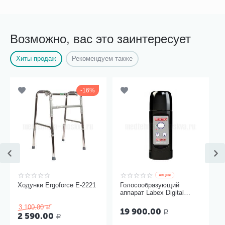
Возможно, вас это заинтересует
Хиты продаж
Рекомендуем также
16%
AКЦИЯ
Ходунки Ergoforce Е-2221
Голосообразующий
аппарат Labex Digital
Black, пластиковый
3 100.00
корпус
Р
19 900.00
Р
2 590.00
Р