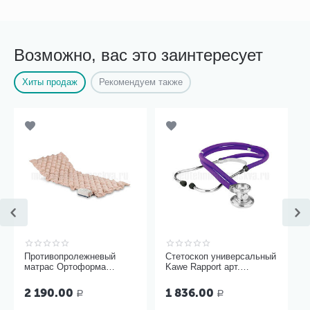
Возможно, вас это заинтересует
Хиты продаж
Рекомендуем также
Противопролежневый
Стетоскоп универсальный
матрас Ортоформа
Kawe Rapport арт.
ячеистый
06.22500.092
2 190.00
1 836.00
Р
Р