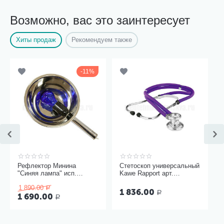
Возможно, вас это заинтересует
Хиты продаж
Рекомендуем также
11%
Рефлектор Минина
Стетоскоп универсальный
"Синяя лампа" исп.
Kawe Rapport арт.
Модерн
06.22500.092
1 890.00
Р
1 836.00
Р
1 690.00
Р