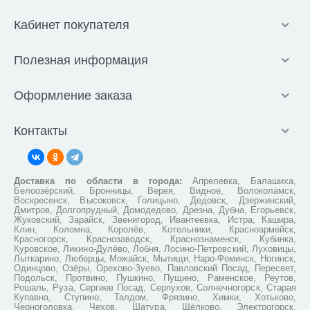
Кабинет покупателя
Полезная информация
Оформление заказа
Контакты
Доставка по области в города:
Апрелевка, Балашиха,
Белоозёрский, Бронницы, Верея, Видное, Волоколамск,
Воскресенск, Высоковск, Голицыно, Дедовск, Дзержинский,
Дмитров, Долгопрудный, Домодедово, Дрезна, Дубна, Егорьевск,
Жуковский, Зарайск, Звенигород, Ивантеевка, Истра, Кашира,
Клин, Коломна, Королёв, Котельники, Красноармейск,
Красногорск, Краснозаводск, Краснознаменск, Кубинка,
Куровское, Ликино-Дулёво, Лобня, Лосино-Петровский, Луховицы,
Лыткарино, Люберцы, Можайск, Мытищи, Наро-Фоминск, Ногинск,
Одинцово, Озёры, Орехово-Зуево, Павловский Посад, Пересвет,
Подольск, Протвино, Пушкино, Пущино, Раменское, Реутов,
Рошаль, Руза, Сергиев Посад, Серпухов, Солнечногорск, Старая
Купавна, Ступино, Талдом, Фрязино, Химки, Хотьково,
Черноголовка, Чехов, Шатура, Щёлково, Электрогорск,