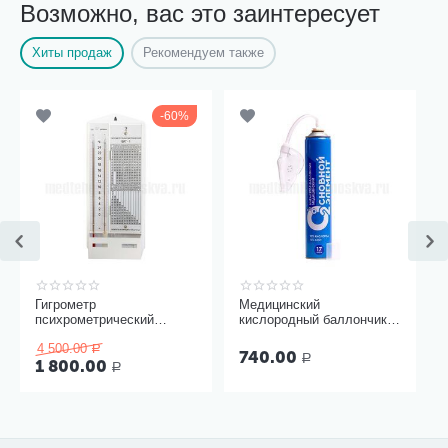
Возможно, вас это заинтересует
Хиты продаж
Рекомендуем также
60%
Гигрометр
Медицинский
психрометрический
кислородный баллончик
ВИТ-1, Термоприбор
Основной элемент 17
4 500.00
литров с мягкой маской
Р
740.00
Р
1 800.00
Р