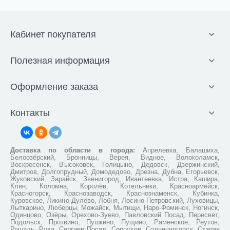
Кабинет покупателя
Полезная информация
Оформление заказа
Контакты
Доставка по области в города:
Апрелевка, Балашиха,
Белоозёрский, Бронницы, Верея, Видное, Волоколамск,
Воскресенск, Высоковск, Голицыно, Дедовск, Дзержинский,
Дмитров, Долгопрудный, Домодедово, Дрезна, Дубна, Егорьевск,
Жуковский, Зарайск, Звенигород, Ивантеевка, Истра, Кашира,
Клин, Коломна, Королёв, Котельники, Красноармейск,
Красногорск, Краснозаводск, Краснознаменск, Кубинка,
Куровское, Ликино-Дулёво, Лобня, Лосино-Петровский, Луховицы,
Лыткарино, Люберцы, Можайск, Мытищи, Наро-Фоминск, Ногинск,
Одинцово, Озёры, Орехово-Зуево, Павловский Посад, Пересвет,
Подольск, Протвино, Пушкино, Пущино, Раменское, Реутов,
Рошаль, Руза, Сергиев Посад, Серпухов, Солнечногорск, Старая