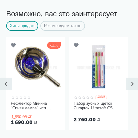
Возможно, вас это заинтересует
Хиты продаж
Рекомендуем также
11%
AКЦИЯ
Рефлектор Минина
Набор зубных щеток
"Синяя лампа" исп.
Curaprox Ultrasoft CS
Модерн
5460, 3 шт
1 890.00
Р
2 760.00
Р
1 690.00
Р