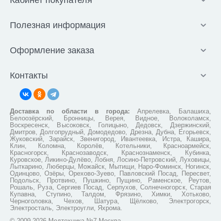
Кабинет покупателя
Полезная информация
Оформление заказа
Контакты
Доставка по области в города:
Апрелевка, Балашиха,
Белоозёрский, Бронницы, Верея, Видное, Волоколамск,
Воскресенск, Высоковск, Голицыно, Дедовск, Дзержинский,
Дмитров, Долгопрудный, Домодедово, Дрезна, Дубна, Егорьевск,
Жуковский, Зарайск, Звенигород, Ивантеевка, Истра, Кашира,
Клин, Коломна, Королёв, Котельники, Красноармейск,
Красногорск, Краснозаводск, Краснознаменск, Кубинка,
Куровское, Ликино-Дулёво, Лобня, Лосино-Петровский, Луховицы,
Лыткарино, Люберцы, Можайск, Мытищи, Наро-Фоминск, Ногинск,
Одинцово, Озёры, Орехово-Зуево, Павловский Посад, Пересвет,
Подольск, Протвино, Пушкино, Пущино, Раменское, Реутов,
Рошаль, Руза, Сергиев Посад, Серпухов, Солнечногорск, Старая
Купавна, Ступино, Талдом, Фрязино, Химки, Хотьково,
Черноголовка, Чехов, Шатура, Щёлково, Электрогорск,
Электросталь, Электроугли, Яхрома.
© 2009-2026 Медтехника №7 Москва.