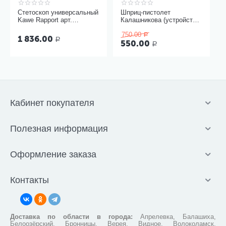
Стетоскоп универсальный
Шприц-пистолет
Kawe Rapport арт.
Калашникова (устройство
06.22500.092
для проведения инъекций
750.00
шприцами одноразовыми)
Р
1 836.00
Р
550.00
Р
Кабинет покупателя
Полезная информация
Оформление заказа
Контакты
Доставка по области в города:
Апрелевка, Балашиха,
Белоозёрский, Бронницы, Верея, Видное, Волоколамск,