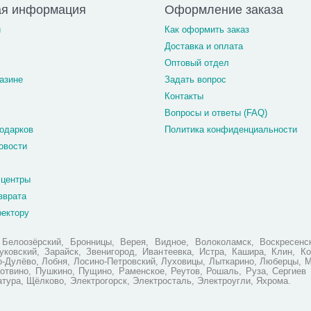
ая информация
Оформление заказа
и
Как оформить заказ
Доставка и оплата
Оптовый отдел
азине
Задать вопрос
Контакты
Вопросы и ответы (FAQ)
одарков
Политика конфиденциальности
овости
 центры
зврата
ректору
елоозёрский, Бронницы, Верея, Видное, Волоколамск, Воскресенск
ковский, Зарайск, Звенигород, Ивантеевка, Истра, Кашира, Клин, Ко
но-Дулёво, Лобня, Лосино-Петровский, Луховицы, Лыткарино, Люберцы, 
отвино, Пушкино, Пущино, Раменское, Реутов, Рошаль, Руза, Сергиев 
атура, Щёлково, Электрогорск, Электросталь, Электроугли, Яхрома.