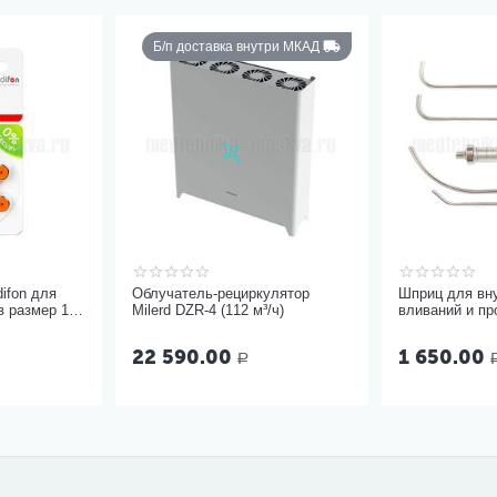
Б/п доставка внутри МКАД
difon для
Облучатель-рециркулятор
Шприц для вн
 размер 13,
Milerd DZR-4 (112 м³/ч)
вливаний и п
миндалин, 5 м
22 590.00
1 650.00
Р