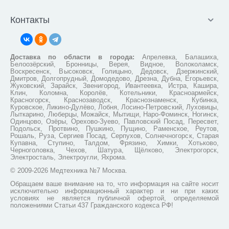
Контакты
Доставка по области в города:
Апрелевка, Балашиха,
Белоозёрский, Бронницы, Верея, Видное, Волоколамск,
Воскресенск, Высоковск, Голицыно, Дедовск, Дзержинский,
Дмитров, Долгопрудный, Домодедово, Дрезна, Дубна, Егорьевск,
Жуковский, Зарайск, Звенигород, Ивантеевка, Истра, Кашира,
Клин, Коломна, Королёв, Котельники, Красноармейск,
Красногорск, Краснозаводск, Краснознаменск, Кубинка,
Куровское, Ликино-Дулёво, Лобня, Лосино-Петровский, Луховицы,
Лыткарино, Люберцы, Можайск, Мытищи, Наро-Фоминск, Ногинск,
Одинцово, Озёры, Орехово-Зуево, Павловский Посад, Пересвет,
Подольск, Протвино, Пушкино, Пущино, Раменское, Реутов,
Рошаль, Руза, Сергиев Посад, Серпухов, Солнечногорск, Старая
Купавна, Ступино, Талдом, Фрязино, Химки, Хотьково,
Черноголовка, Чехов, Шатура, Щёлково, Электрогорск,
Электросталь, Электроугли, Яхрома.
© 2009-2026 Медтехника №7 Москва.
Обращаем ваше внимание на то, что информация на сайте носит
исключительно информационный характер и ни при каких
условиях не является публичной офертой, определяемой
положениями Статьи 437 Гражданского кодекса РФ!