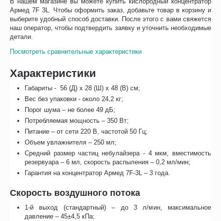
В нашем магазине вы можете купить кислородный концентратор
Армед 7F 3L. Чтобы оформить заказ, добавьте товар в корзину и
выберите удобный способ доставки. После этого с вами свяжется
наш оператор, чтобы подтвердить заявку и уточнить необходимые
детали.
Посмотреть сравнительные характеристики
Характеристики
Габариты - 56 (Д) х 28 (Ш) х 48 (В) см;
Вес без упаковки - около 24,2 кг;
Порог шума – не более 49 дБ;
Потребляемая мощность – 350 Вт;
Питание – от сети 220 В, частотой 50 Гц;
Объем увлажнителя – 250 мл;
Средний размер частиц небулайзера - 4 мкм, вместимость
резервуара – 6 мл, скорость распыления – 0,2 мл/мин;
Гарантия на концентратор Армед 7F-3L – 3 года.
Скорость воздушного потока
1-й выход (стандартный) – до 3 л/мин, максимальное
давление – 45±4,5 кПа;