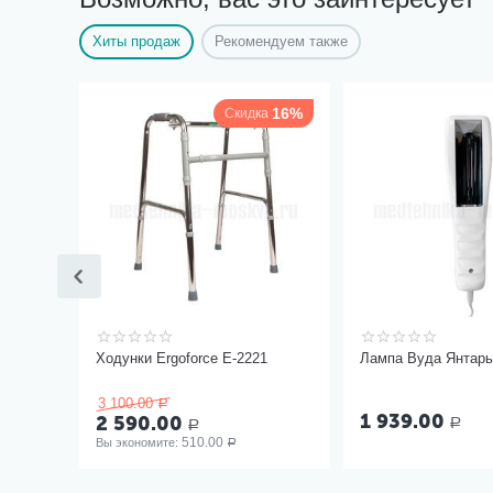
Хиты продаж
Рекомендуем также
16%
Скидка
Ходунки Ergoforce Е-2221
Лампа Вуда Янтар
3 100.00
Р
1 939.00
2 590.00
Р
Р
510.00
Вы экономите: 
Р