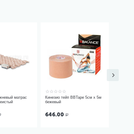
жневый матрас
Кинезио тейп BBTape 5см x 5м
еистый
бежевый
646.00
Р
Р