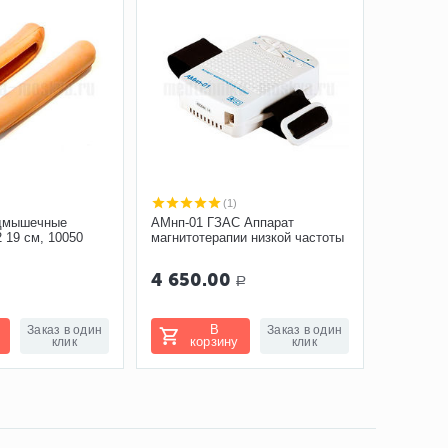
(1)
одмышечные
АМнп-01 ГЗАС Аппарат
 19 см, 10050
магнитотерапии низкой частоты
4 650.00
Р
В
Заказ в один
Заказ в один
корзину
клик
клик