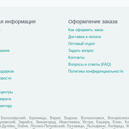
ая информация
Оформление заказа
и
Как оформить заказ
Доставка и оплата
Оптовый отдел
азине
Задать вопрос
Контакты
Вопросы и ответы (FAQ)
одарков
Политика конфиденциальности
овости
 центры
зврата
ректору
елоозёрский, Бронницы, Верея, Видное, Волоколамск, Воскресенск
ковский, Зарайск, Звенигород, Ивантеевка, Истра, Кашира, Клин, Ко
но-Дулёво, Лобня, Лосино-Петровский, Луховицы, Лыткарино, Люберцы, 