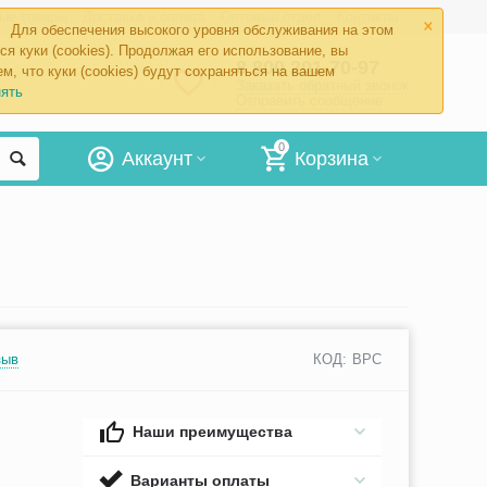
×
ые товары
Доставка и оплата
Оптовый отдел
Контакты
Для обеспечения высокого уровня обслуживания на этом
ся куки (cookies). Продолжая его использование, вы
8 800 201-70-97
м, что куки (cookies) будут сохраняться на вашем
Заказать обратный звонок
ять
Отправить сообщение
0
Аккаунт
Корзина
зыв
КОД:
BPC
Наши преимущества
Варианты оплаты