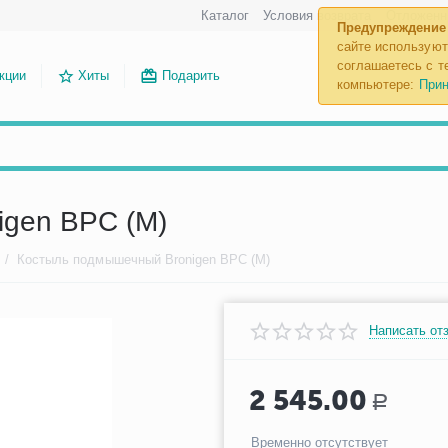
Каталог
Условия возврата
Отложенн
Предупреждение
сайте используют
соглашаетесь с те
кции
Хиты
Подарить
компьютере:
Прин
igen BPC (M)
/
Костыль подмышечный Bronigen BPC (M)
Написать от
2 545.00
Р
Временно отсутствует