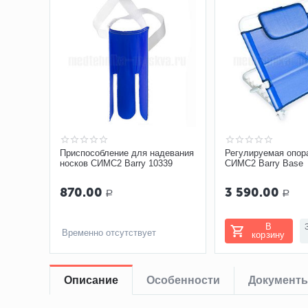
Приспособление для надевания
Регулируемая опор
носков СИМС2 Barry 10339
СИМС2 Barry Base
870.00
3 590.00
Р
Р
В
Временно отсутствует
корзину
Описание
Особенности
Документ