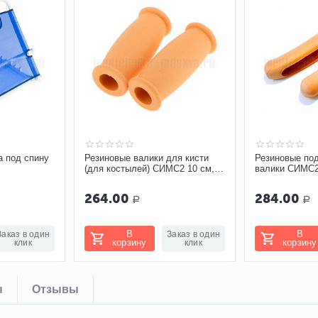
а под спину
Резиновые валики для кисти
Резиновые п
(для костылей) СИМС2 10 см,
валики СИМС2
10060
264.00
284.00
Р
Р
В
В
Заказ в один
Заказ в один
корзину
корзину
клик
клик
ы
Отзывы