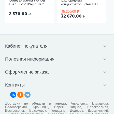
Солевая лампа Wonder
Кислородный
Life SLL-12019-Д "Шар"
концентратор Folee Y007-
3W
45 300.00
Р
2 370.00
Р
32 670.00
Р
Кабинет покупателя
Полезная информация
Оформление заказа
Контакты
Доставка по области в города:
Апрелевка, Балашиха,
Белоозёрский, Бронницы, Верея, Видное, Волоколамск,
Воскресенск, Высоковск, Голицыно, Дедовск, Дзержинский,