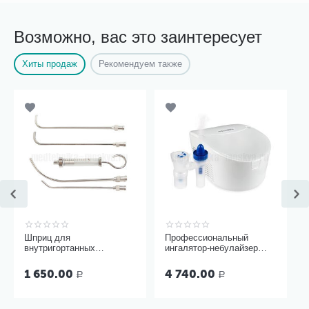
Возможно, вас это заинтересует
Хиты продаж
Рекомендуем также
Шприц для
Профессиональный
внутригортанных
ингалятор-небулайзер
вливаний и промывания
Microlife NEB Pro 2 в 1
миндалин, 5 мл Ш-14-5
1 650.00
4 740.00
Р
Р