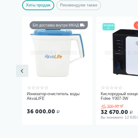
Хиты продаж
Рекомендуем также
Б/п доставка внутри МКАД
Ионизатор-очиститель воды
Кислородный конце
AkvaLIFE
Folee Y007-3W
45 300.00
Р
36 000.00
32 670.00
Р
Р
12 630.
Вы экономите: 