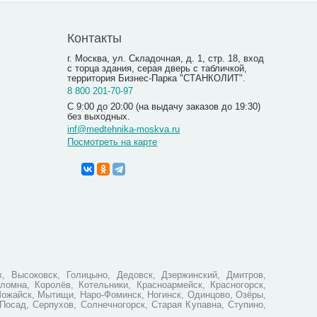
Контакты
г. Москва, ул. Складочная, д. 1, стр. 18, вход
с торца здания, серая дверь с табличкой,
территория Бизнес-Парка "СТАНКОЛИТ".
8 800 201-70-97
С 9:00 до 20:00 (на выдачу заказов до 19:30)
без выходных.
inf@medtehnika-moskva.ru
Посмотреть на карте
Б/п до
Облучате
Milerd DZ
22 59
, Высоковск, Голицыно, Дедовск, Дзержинский, Дмитров,
ломна, Королёв, Котельники, Красноармейск, Красногорск,
Можайск, Мытищи, Наро-Фоминск, Ногинск, Одинцово, Озёры,
Посад, Серпухов, Солнечногорск, Старая Купавна, Ступино,