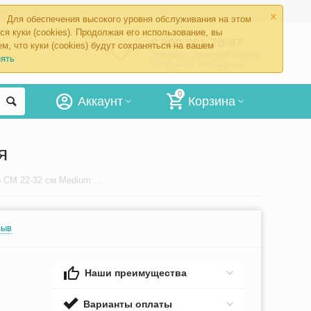
×
ые товары
Доставка и оплата
Оптовый отдел
Контакты
Для обеспечения высокого уровня обслуживания на этом
ся куки (cookies). Продолжая его использование, вы
8 800 201-70-97
м, что куки (cookies) будут сохраняться на вашем
Заказать обратный звонок
ять
Отправить сообщение
0
Аккаунт
Корзина
я
Манжета Omron размер CM 22-32 см Medium Cuff, стандартная
зыв
Наши преимущества
Варианты оплаты