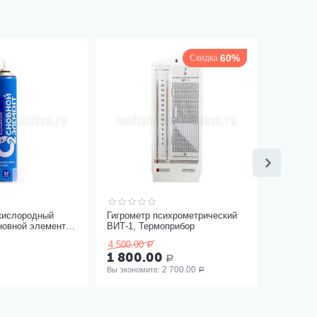
60%
Скидка
кислородный
Гигрометр психрометрический
новной элемент
ВИТ-1, Термоприбор
ягкой маской
4 500.00
Р
1 800.00
Р
2 700.00
Вы экономите: 
Р