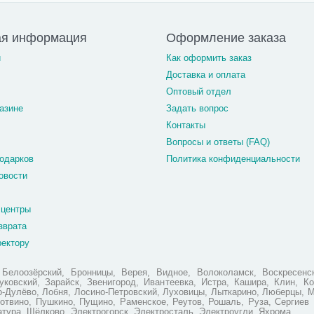
ая информация
Оформление заказа
и
Как оформить заказ
Доставка и оплата
Оптовый отдел
азине
Задать вопрос
Контакты
Вопросы и ответы (FAQ)
одарков
Политика конфиденциальности
овости
 центры
зврата
ректору
елоозёрский, Бронницы, Верея, Видное, Волоколамск, Воскресенск
ковский, Зарайск, Звенигород, Ивантеевка, Истра, Кашира, Клин, Ко
но-Дулёво, Лобня, Лосино-Петровский, Луховицы, Лыткарино, Люберцы, 
отвино, Пушкино, Пущино, Раменское, Реутов, Рошаль, Руза, Сергиев 
атура, Щёлково, Электрогорск, Электросталь, Электроугли, Яхрома.