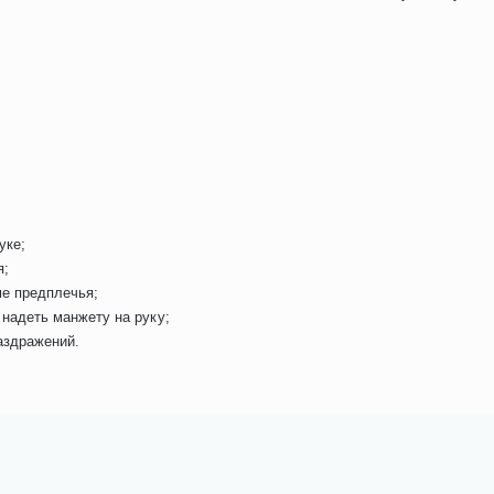
уке;
я;
ме предплечья;
надеть манжету на руку;
раздражений.