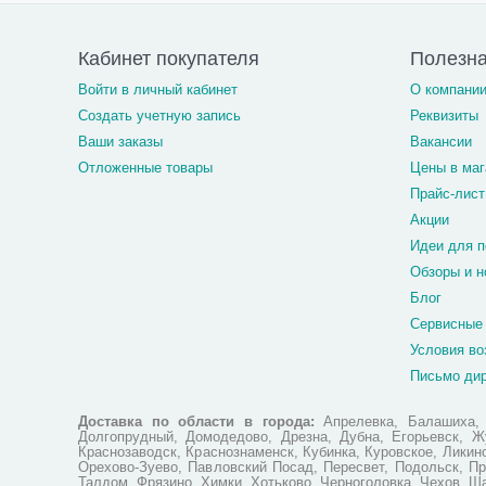
Кабинет покупателя
Полезн
Войти в личный кабинет
О компани
Создать учетную запись
Реквизиты
Ваши заказы
Вакансии
Отложенные товары
Цены в маг
Прайс-лист
Акции
Идеи для п
Обзоры и н
Блог
Сервисные
Условия во
Письмо ди
Доставка по области в города:
Апрелевка, Балашиха, Б
Долгопрудный, Домодедово, Дрезна, Дубна, Егорьевск, Жу
Краснозаводск, Краснознаменск, Кубинка, Куровское, Лики
Орехово-Зуево, Павловский Посад, Пересвет, Подольск, Пр
Талдом, Фрязино, Химки, Хотьково, Черноголовка, Чехов, Ш