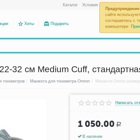
Каталог
Условия возврата
Отложенн
Предупреждение
сайте используют
соглашаетесь с те
кции
Хиты
Подарить
компьютере:
Прин
2-32 см Medium Cuff, стандартна
я тонометров
/
Манжета для тонометра Omron
/
Написать от
1 050.00
Р
В наличии