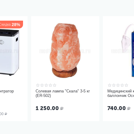
28%
Скидка
нтратор
Солевая лампа "Скала" 3-5 кг
Медицинский 
(ER-502)
баллончик Ос
17 литров с м
1 250.00
740.00
Р
Р
00
Р