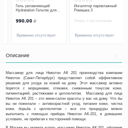
Гель увлажняющий
Ингалятор паровлажный
Hydratation Гельтек для
Ромашка 3
сухой и нормальной кожи,
100 мл
990.00
Узнать о поступлении
Р
Временно отсутствует
Временно отсутствует
Описание
Массажер для лица Невотон АК 201 производства компании
Невотон (Санкт-Петербург) представляет собой эффективное
решение для ухода за кожей на дому. Этот массажер активно
борется с морщинами, отеками, сниженным тонусом кожи,
пигментацией, растяжками и целлюлитом. Массажер для лица
Невотон АК 201 – это мини-салон красоты у вас на дому. Что бы
вы ни пожелали – антивозрастной уход, питание кожи, чистка
кожи, борьба с целлюлитом – все эти процедуры можно
выполнить с помощью прибора Невотон АК-201, в домашних
условиях, не прибегая к посторонней помощи.
В Москве вы можете купить массажер Невотон АК-201, оформив