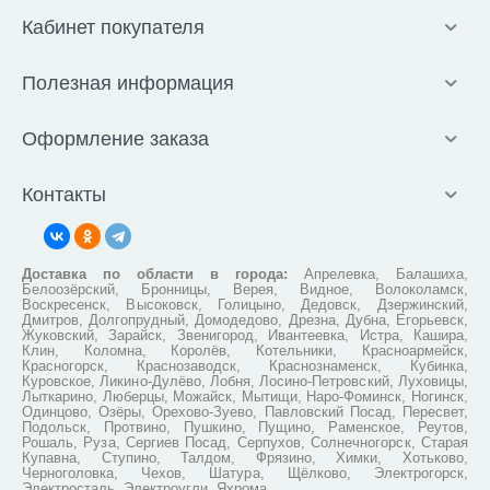
Кабинет покупателя
Полезная информация
Оформление заказа
Контакты
Доставка по области в города:
Апрелевка, Балашиха,
Белоозёрский, Бронницы, Верея, Видное, Волоколамск,
Воскресенск, Высоковск, Голицыно, Дедовск, Дзержинский,
Дмитров, Долгопрудный, Домодедово, Дрезна, Дубна, Егорьевск,
Жуковский, Зарайск, Звенигород, Ивантеевка, Истра, Кашира,
Клин, Коломна, Королёв, Котельники, Красноармейск,
Красногорск, Краснозаводск, Краснознаменск, Кубинка,
Куровское, Ликино-Дулёво, Лобня, Лосино-Петровский, Луховицы,
Лыткарино, Люберцы, Можайск, Мытищи, Наро-Фоминск, Ногинск,
Одинцово, Озёры, Орехово-Зуево, Павловский Посад, Пересвет,
Подольск, Протвино, Пушкино, Пущино, Раменское, Реутов,
Рошаль, Руза, Сергиев Посад, Серпухов, Солнечногорск, Старая
Купавна, Ступино, Талдом, Фрязино, Химки, Хотьково,
Черноголовка, Чехов, Шатура, Щёлково, Электрогорск,
Электросталь, Электроугли, Яхрома.