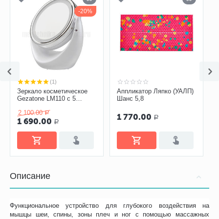
20%
(1)
Зеркало косметическое
Аппликатор Ляпко (УАЛП)
Gezatone LM110 с 5
Шанс 5,8
кратным увеличением с
2 100.00
подсветкой
Р
1 770.00
Р
1 690.00
Р
Описание
Функциональное устройство для глубокого воздействия на
мышцы шеи, спины, зоны плеч и ног с помощью массажных