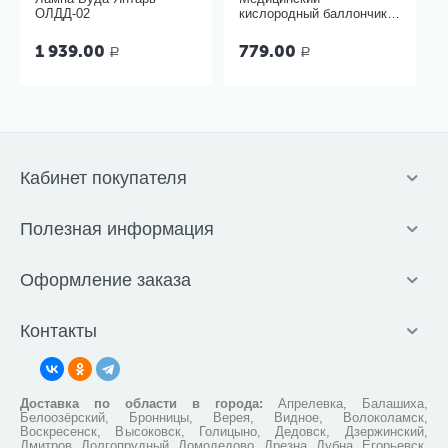
ОЛДД-02
кислородный баллончик
Основной элемент 17
литров с мягкой маской
1 939.00
779.00
Р
Р
Кабинет покупателя
Полезная информация
Оформление заказа
Контакты
Доставка по области в города:
Апрелевка, Балашиха,
Белоозёрский, Бронницы, Верея, Видное, Волоколамск,
Воскресенск, Высоковск, Голицыно, Дедовск, Дзержинский,
Дмитров, Долгопрудный, Домодедово, Дрезна, Дубна, Егорьевск,