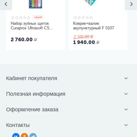
AКЦИЯ
Набор зубных щеток
Коврик+валик
Curaprox Ultrasoft CS
акупунктурный F 0107
5460, 3 шт
2 100.00
Р
2 760.00
Р
1 940.00
Р
Кабинет покупателя
Полезная информация
Оформление заказа
Контакты