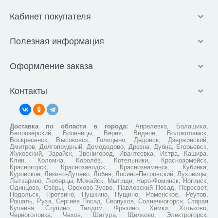
Кабинет покупателя
Полезная информация
Оформление заказа
Контакты
Доставка по области в города:
Апрелевка, Балашиха,
Белоозёрский, Бронницы, Верея, Видное, Волоколамск,
Воскресенск, Высоковск, Голицыно, Дедовск, Дзержинский,
Дмитров, Долгопрудный, Домодедово, Дрезна, Дубна, Егорьевск,
Жуковский, Зарайск, Звенигород, Ивантеевка, Истра, Кашира,
Клин, Коломна, Королёв, Котельники, Красноармейск,
Красногорск, Краснозаводск, Краснознаменск, Кубинка,
Куровское, Ликино-Дулёво, Лобня, Лосино-Петровский, Луховицы,
Лыткарино, Люберцы, Можайск, Мытищи, Наро-Фоминск, Ногинск,
Одинцово, Озёры, Орехово-Зуево, Павловский Посад, Пересвет,
Подольск, Протвино, Пушкино, Пущино, Раменское, Реутов,
Рошаль, Руза, Сергиев Посад, Серпухов, Солнечногорск, Старая
Купавна, Ступино, Талдом, Фрязино, Химки, Хотьково,
Черноголовка, Чехов, Шатура, Щёлково, Электрогорск,