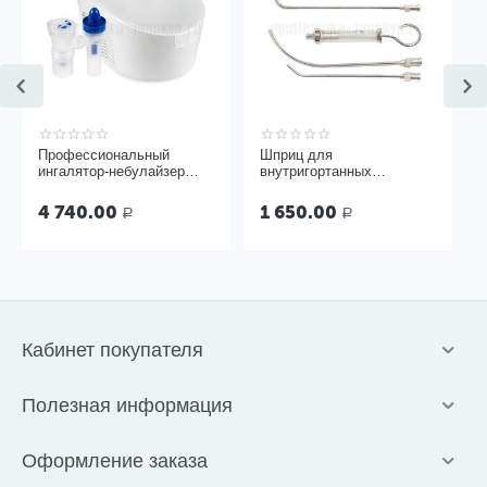
Профессиональный
Шприц для
ингалятор-небулайзер
внутригортанных
Microlife NEB Pro 2 в 1
вливаний и промывания
миндалин, 5 мл Ш-14-5
4 740.00
1 650.00
Р
Р
Кабинет покупателя
Полезная информация
Оформление заказа