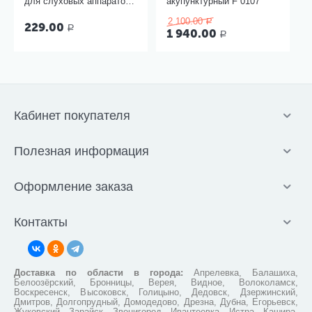
для слуховых аппаратов
акупунктурный F 0107
размер 13, 6 шт
2 100.00
Р
229.00
Р
1 940.00
Р
Кабинет покупателя
Полезная информация
Оформление заказа
Контакты
Доставка по области в города:
Апрелевка, Балашиха,
Белоозёрский, Бронницы, Верея, Видное, Волоколамск,
Воскресенск, Высоковск, Голицыно, Дедовск, Дзержинский,
Дмитров, Долгопрудный, Домодедово, Дрезна, Дубна, Егорьевск,
Жуковский, Зарайск, Звенигород, Ивантеевка, Истра, Кашира,