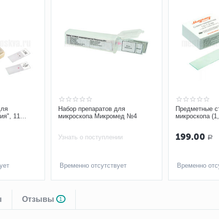
для
Набор препаратов для
Предметные с
ия", 11
микроскопа Микромед №4
микроскопа (1,
9)
199.00
Узнать о поступлении
Р
ует
Временно отсутствует
Временно отс
ы
Отзывы
1