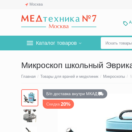
Москва
А
Каталог товаров
Микроскоп школьный Эврика
Главная
/
Товары для врачей и медклиник
/
Микроскопы
/
Б/п доставка внутри МКАД
20%
Скидка