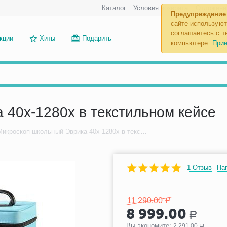
Каталог
Условия возврата
Отложенн
Предупреждение
сайте используют
соглашаетесь с те
кции
Хиты
Подарить
компьютере:
Прин
 40x-1280x в текстильном кейсе
Микроскоп школьный Эврика 40x-1280x в текстильном кейсе
1 Отзыв
На
11 290.00
Р
8 999.00
Р
Вы экономите: 
2 291.00
Р