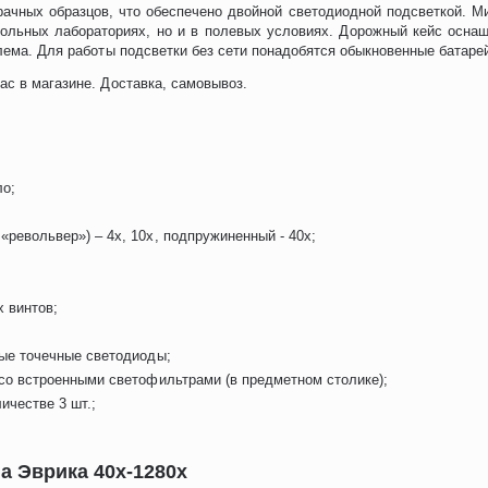
ачных образцов, что обеспечено двойной светодиодной подсветкой. Мик
кольных лабораториях, но и в полевых условиях. Дорожный кейс осна
блема. Для работы подсветки без сети понадобятся обыкновенные батаре
ас в магазине. Доставка, самовывоз.
ло;
револьвер») – 4х, 10х, подпружиненный - 40х;
 винтов;
ные точечные светодиоды;
 со встроенными светофильтрами (в предметном столике);
ичестве 3 шт.;
а Эврика 40х-1280х