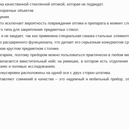
 качественной стеклянной оптикой, которая не подведет.
розрачных объектов.
щения.
что исключает вероятность повреждения оптики и препарата в момент с
о типа для закрепления предметных стекол.
 и не заедает, так как применена специальная смазка стальных элемент
го расширенного функционала, что делает его серьезным конкурентом с
ом круглом предметном столике.
батареек, поэтому прибором можно пользоваться практически в любом ме
рилагается вместительный кейс на ремешке, в котором есть отделения
риях и полевых исследованиях.
окусировки расположены на одной оси с двух сторон штатива.
ставляют сомнений в качестве – это надежный и мобильный прибор, 