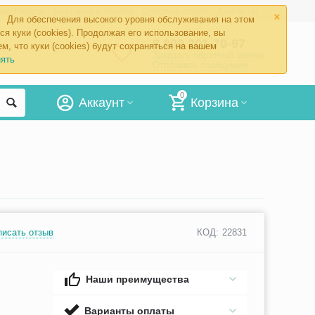
×
ые товары
Доставка и оплата
Оптовый отдел
Контакты
Для обеспечения высокого уровня обслуживания на этом
ся куки (cookies). Продолжая его использование, вы
8 800 201-70-97
м, что куки (cookies) будут сохраняться на вашем
Заказать обратный звонок
ять
Отправить сообщение
0
Аккаунт
Корзина
писать отзыв
КОД:
22831
Наши преимущества
Варианты оплаты