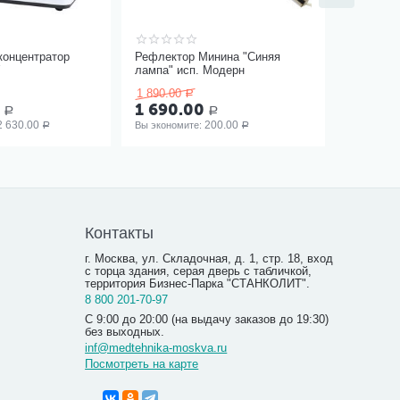
концентратор
Рефлектор Минина "Синяя
W
лампа" исп. Модерн
1 890.00
Р
0
1 690.00
Р
Р
2 630.00
200.00
Вы экономите: 
Р
Р
Контакты
г. Москва, ул. Складочная, д. 1, стр. 18, вход
с торца здания, серая дверь с табличкой,
территория Бизнес-Парка "СТАНКОЛИТ".
8 800 201-70-97
С 9:00 до 20:00 (на выдачу заказов до 19:30)
без выходных.
inf@medtehnika-moskva.ru
Посмотреть на карте
Б/п до