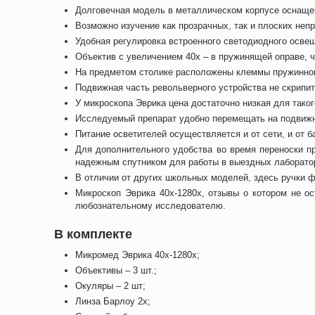
Долговечная модель в металлическом корпусе оснащена
Возможно изучение как прозрачных, так и плоских неп
Удобная регулировка встроенного светодиодного осве
Объектив с увеличением 40х – в пружинящей оправе, 
На предметом столике расположены клеммы пружинног
Подвижная часть револьверного устройства не скрипит
У микроскопа Эврика цена достаточно низкая для тако
Исследуемый препарат удобно перемещать на подвижн
Питание осветителей осуществляется и от сети, и от 
Для дополнительного удобства во время переноски п
надежным спутником для работы в выездных лаборато
В отличии от других школьных моделей, здесь ручки ф
Микроскоп Эврика 40х-1280х, отзывы о котором не о
любознательному исследователю.
В комплекте
Микромед Эврика 40x-1280x;
Объективы – 3 шт.;
Окуляры – 2 шт;
Линза Барлоу 2х;