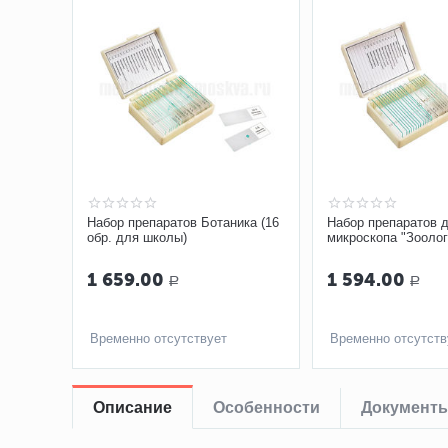
Набор препаратов Ботаника (16
Набор препаратов 
обр. для школы)
микроскопа "Зоолог
образцов (арт. 2274
1 659.00
1 594.00
Р
Р
Временно отсутствует
Временно отсутств
Описание
Особенности
Документ