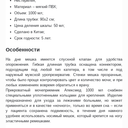
Нестерилен;
Материал – мягкий ПВХ;
Объем: 1000 мл;
Длина трубки: 90±2 см;
Цена деления шкалы: 50 мл;
Сделано в Китае;
Срок годности: 5 лет.
Особенности
На дне мешка имеется спускной клапан для удобства
опорожнения. Гибкая длинная трубка оснащена коннектором,
подходящим под любой тип катетера, в том числе и под
наружный мужской уропрезерватив. Стенки мешка прозрачные,
чтобы было проще контролировать цвет и количество мочи, и при
любых изменениях вовремя обратиться к врачу.
Прикроватный мочеприемник Апексмед 1000 мл снабжен
специальными уплотненными кольцами для крепления. Изделие
предназначено для ухода за лежачими больными, но может
применяться и в качестве «ночного», только во время сна – если
у пациента сохранена подвижность, в течение дня намного
удобнее использовать носимый мешок, который крепится на ногу
эластичными ремешками.