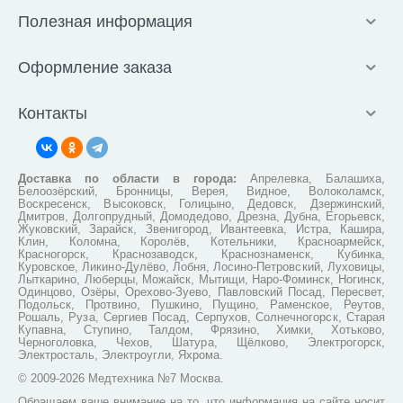
Полезная информация
Оформление заказа
Контакты
Доставка по области в города:
Апрелевка, Балашиха,
Белоозёрский, Бронницы, Верея, Видное, Волоколамск,
Воскресенск, Высоковск, Голицыно, Дедовск, Дзержинский,
Дмитров, Долгопрудный, Домодедово, Дрезна, Дубна, Егорьевск,
Жуковский, Зарайск, Звенигород, Ивантеевка, Истра, Кашира,
Клин, Коломна, Королёв, Котельники, Красноармейск,
Красногорск, Краснозаводск, Краснознаменск, Кубинка,
Куровское, Ликино-Дулёво, Лобня, Лосино-Петровский, Луховицы,
Лыткарино, Люберцы, Можайск, Мытищи, Наро-Фоминск, Ногинск,
Одинцово, Озёры, Орехово-Зуево, Павловский Посад, Пересвет,
Подольск, Протвино, Пушкино, Пущино, Раменское, Реутов,
Рошаль, Руза, Сергиев Посад, Серпухов, Солнечногорск, Старая
Купавна, Ступино, Талдом, Фрязино, Химки, Хотьково,
Черноголовка, Чехов, Шатура, Щёлково, Электрогорск,
Электросталь, Электроугли, Яхрома.
© 2009-2026 Медтехника №7 Москва.
Обращаем ваше внимание на то, что информация на сайте носит