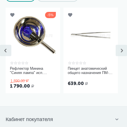
5%
Рефлектор Минина
Пинцет анатомический
"Синяя лампа" исп.
общего назначения ПМ-11
Модерн
150х2,5 мм
1 890.00
Р
639.00
Р
1 790.00
Р
Кабинет покупателя