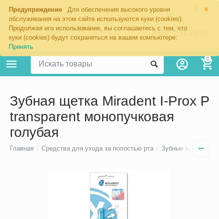
×
Москва
Предупреждение
Для обеспечения высокого уровня
обслуживания на этом сайте используются куки (cookies).
Продолжая его использование, вы соглашаетесь с тем, что
8 800 201-70-97
куки (cookies) будут сохраняться на вашем компьютере:
Принять
0
Зубная щетка Miradent I-Prox P
transparent монопучковая
голубая
Главная
/
Средства для ухода за полостью рта
/
Зубные щетки
/
Мо