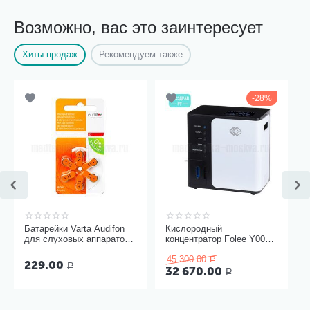
Возможно, вас это заинтересует
Хиты продаж
Рекомендуем также
28%
Батарейки Varta Audifon
Кислородный
для слуховых аппаратов
концентратор Folee Y007-
размер 13, 6 шт
3W
45 300.00
Р
229.00
Р
32 670.00
Р