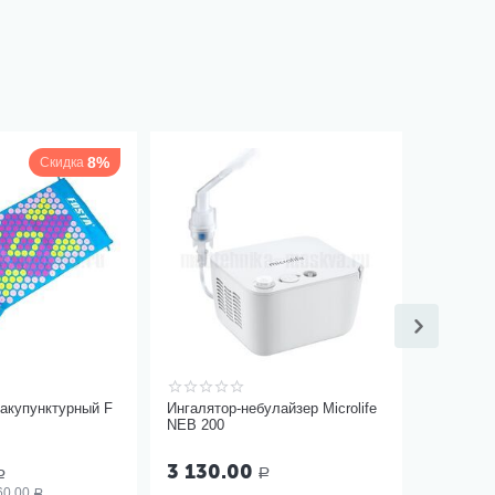
8%
Скидка
акупунктурный F
Ингалятор-небулайзер Microlife
NEB 200
3 130.00
Р
Р
60.00
Р