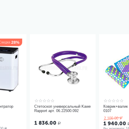
28%
Скидка
нтратор
Стетоскоп универсальный Kawe
Коврик+валик 
Rapport арт. 06.22500.092
0107
2 100.00
Р
1 836.00
1 940.00
Р
00
1
Вы экономите: 
Р