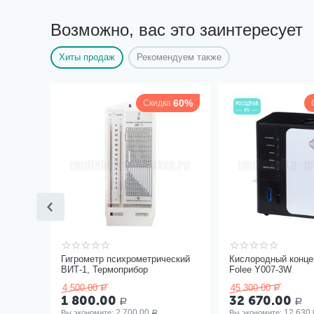
Возможно, вас это заинтересует
Хиты продаж
Рекомендуем также
60%
Скидка
Гигрометр психрометрический
Кислородный конце
ВИТ-1, Термоприбор
Folee Y007-3W
4 500.00
45 300.00
Р
Р
1 800.00
32 670.00
Р
Р
2 700.00
12 630.
Вы экономите: 
Вы экономите: 
Р