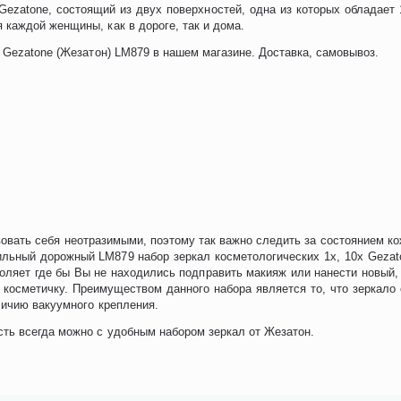
Gezatone, состоящий из двух поверхностей, одна из которых обладает 
каждой женщины, как в дороге, так и дома.
 Gezatone (Жезатон) LM879 в нашем магазине. Доставка, самовывоз.
овать себя неотразимыми, поэтому так важно следить за состоянием кож
бильный дорожный LM879 набор зеркал косметологических 1х, 10x Gez
зволяет где бы Вы не находились подправить макияж или нанести новый
 косметичку. Преимуществом данного набора является то, что зеркал
личию вакуумного крепления.
ть всегда можно с удобным набором зеркал от Жезатон.