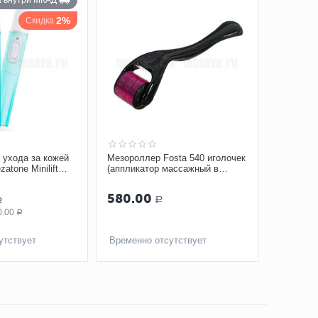
а внутри МКАД
2%
Скидка
 ухода за кожей
Мезороллер Fosta 540 иголочек
atone Minilift
(аппликатор массажный в
форме валика) F 0114
580.00
Р
Р
0.00
Р
утствует
Временно отсутствует