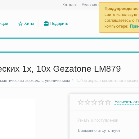
Каталог
Условия возврата
Отложенн
Предупреждение
сайте используют
соглашаетесь с те
кции
Хиты
Подарить
компьютере:
Прин
ских 1х, 10x Gezatone LM879
сметические зеркала с увеличением
/
Написать от
Узнать о поступлении
Временно отсутствует