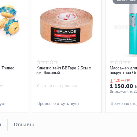
Б/п доставк
 Тривес
Кинезио тейп BBTape 2,5см х
Массажер для
5м, бежевый
вокруг глаз Gez
Eyes m809
1 170.00
Р
1 150.00
ии
Узнать о поступлении
2
Вы экономите: 
ует
Временно отсутствует
Временно отс
ы
Отзывы