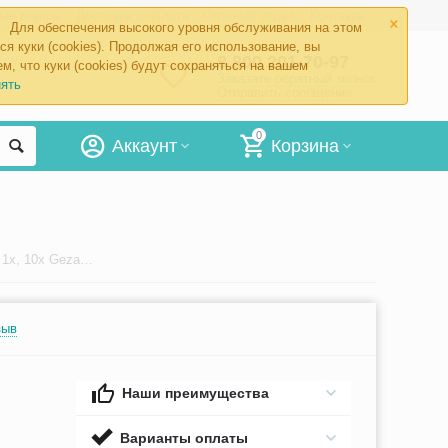
×
ые товары
Доставка и оплата
Оптовый отдел
Контакты
Для обеспечения высокого уровня обслуживания на этом
ся куки (cookies). Продолжая его использование, вы
8 800 201-70-97
м, что куки (cookies) будут сохраняться на вашем
Заказать обратный звонок
ять
Отправить сообщение
0
Аккаунт
Корзина
Набор зеркал косметологических 1х, 10x Gezatone LM879
зыв
Наши преимущества
Варианты оплаты