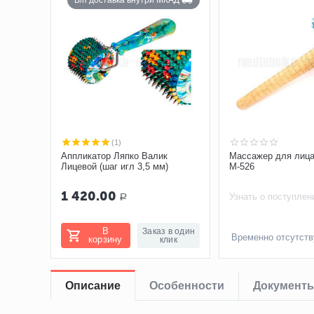
Б/п доставка внутри МКАД
(1)
Аппликатор Ляпко Валик
Массажер для лица
Лицевой (шаг игл 3,5 мм)
М-526
1 420.00
Узнать о поступлен
Р
В
Заказ в один
Временно отсутств
корзину
клик
Описание
Особенности
Документ