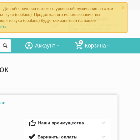
×
ые товары
Доставка и оплата
Оптовый отдел
Контакты
Для обеспечения высокого уровня обслуживания на этом
ся куки (cookies). Продолжая его использование, вы
8 800 201-70-97
м, что куки (cookies) будут сохраняться на вашем
Заказать обратный звонок
ять
Отправить сообщение
0
Аккаунт
Корзина
ок
зыв
Наши преимущества
Варианты оплаты