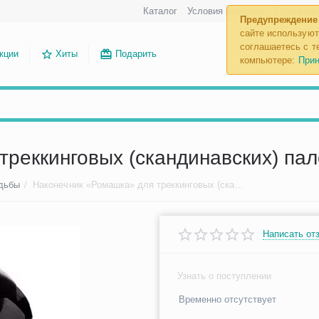
Каталог
Условия возврата
Отложенн
Предупреждение
сайте используют
соглашаетесь с те
кции
Хиты
Подарить
компьютере:
Прин
реккинговых (скандинавских) пал
одьбы
/
Наконечник «Ромашка» для треккинговых (скандинавских) палок
Написать от
Узнать о поступлении
Временно отсутствует