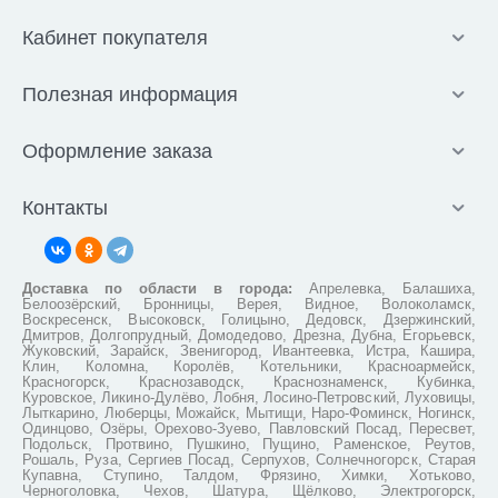
Кабинет покупателя
Полезная информация
Оформление заказа
Контакты
Доставка по области в города:
Апрелевка, Балашиха,
Белоозёрский, Бронницы, Верея, Видное, Волоколамск,
Воскресенск, Высоковск, Голицыно, Дедовск, Дзержинский,
Дмитров, Долгопрудный, Домодедово, Дрезна, Дубна, Егорьевск,
Жуковский, Зарайск, Звенигород, Ивантеевка, Истра, Кашира,
Клин, Коломна, Королёв, Котельники, Красноармейск,
Красногорск, Краснозаводск, Краснознаменск, Кубинка,
Куровское, Ликино-Дулёво, Лобня, Лосино-Петровский, Луховицы,
Лыткарино, Люберцы, Можайск, Мытищи, Наро-Фоминск, Ногинск,
Одинцово, Озёры, Орехово-Зуево, Павловский Посад, Пересвет,
Подольск, Протвино, Пушкино, Пущино, Раменское, Реутов,
Рошаль, Руза, Сергиев Посад, Серпухов, Солнечногорск, Старая
Купавна, Ступино, Талдом, Фрязино, Химки, Хотьково,
Черноголовка, Чехов, Шатура, Щёлково, Электрогорск,