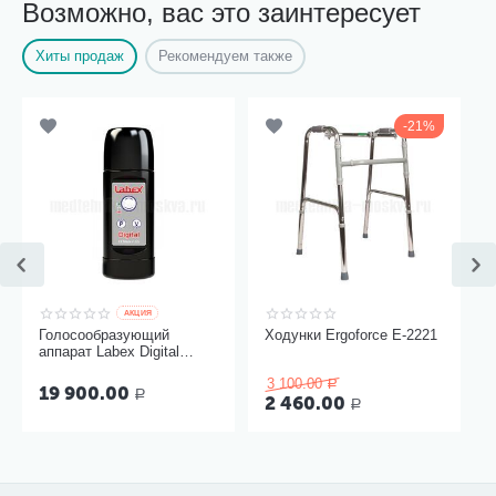
Возможно, вас это заинтересует
Хиты продаж
Рекомендуем также
21%
AКЦИЯ
Голосообразующий
Ходунки Ergoforce Е-2221
аппарат Labex Digital
Black, пластиковый
3 100.00
корпус
Р
19 900.00
Р
2 460.00
Р