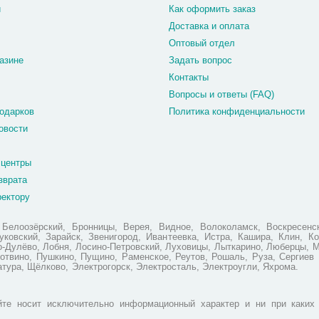
и
Как оформить заказ
Доставка и оплата
Оптовый отдел
азине
Задать вопрос
Контакты
Вопросы и ответы (FAQ)
одарков
Политика конфиденциальности
овости
 центры
зврата
ректору
елоозёрский, Бронницы, Верея, Видное, Волоколамск, Воскресенск
ковский, Зарайск, Звенигород, Ивантеевка, Истра, Кашира, Клин, Ко
но-Дулёво, Лобня, Лосино-Петровский, Луховицы, Лыткарино, Люберцы, 
отвино, Пушкино, Пущино, Раменское, Реутов, Рошаль, Руза, Сергиев 
атура, Щёлково, Электрогорск, Электросталь, Электроугли, Яхрома.
те носит исключительно информационный характер и ни при каких 