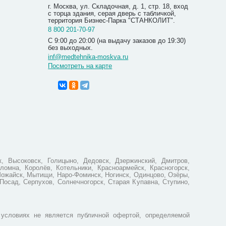
г. Москва, ул. Складочная, д. 1, стр. 18, вход
с торца здания, серая дверь с табличкой,
территория Бизнес-Парка "СТАНКОЛИТ".
8 800 201-70-97
С 9:00 до 20:00 (на выдачу заказов до 19:30)
без выходных.
inf@medtehnika-moskva.ru
Посмотреть на карте
Солевая 
(ER-502)
1 250
, Высоковск, Голицыно, Дедовск, Дзержинский, Дмитров,
ломна, Королёв, Котельники, Красноармейск, Красногорск,
Можайск, Мытищи, Наро-Фоминск, Ногинск, Одинцово, Озёры,
Посад, Серпухов, Солнечногорск, Старая Купавна, Ступино,
условиях не является публичной офертой, определяемой