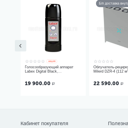
Б/п доставка вну
AКЦИЯ
Голосообразующий аппарат
Облучатель-рецирк
Labex Digital Black,
Milerd DZR-4 (112 м³
пластиковый корпус
19 900.00
22 590.00
Р
Р
Кабинет покупателя
Полезн