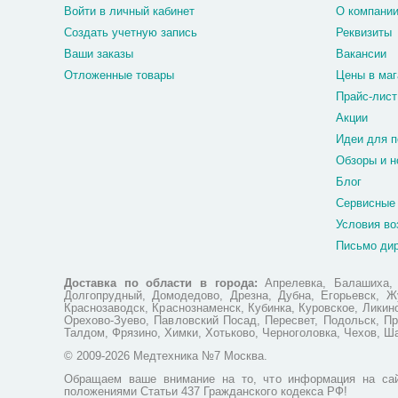
Войти в личный кабинет
О компани
Создать учетную запись
Реквизиты
Ваши заказы
Вакансии
Отложенные товары
Цены в маг
Прайс-лист
Акции
Идеи для п
Обзоры и н
Блог
Сервисные
Условия во
Письмо ди
Доставка по области в города:
Апрелевка, Балашиха, Б
Долгопрудный, Домодедово, Дрезна, Дубна, Егорьевск, Жу
Краснозаводск, Краснознаменск, Кубинка, Куровское, Лики
Орехово-Зуево, Павловский Посад, Пересвет, Подольск, Пр
Талдом, Фрязино, Химки, Хотьково, Черноголовка, Чехов, Ш
© 2009-2026 Медтехника №7 Москва.
Обращаем ваше внимание на то, что информация на сай
положениями Статьи 437 Гражданского кодекса РФ!