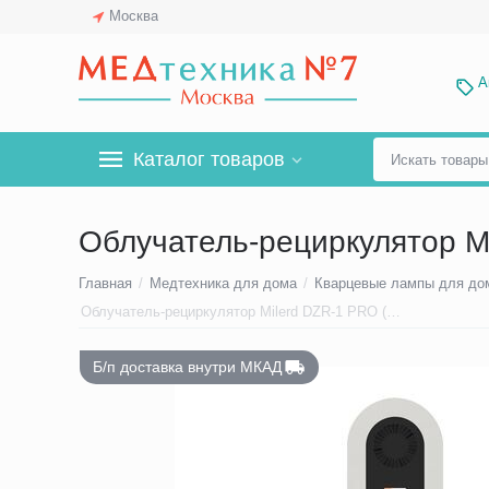
Москва
А
Каталог товаров
Облучатель-рециркулятор Mi
Главная
/
Медтехника для дома
/
Кварцевые лампы для до
Б/п доставка внутри МКАД
Облучатель-рециркулятор Milerd DZR-1 PRO (30 м³/ч)