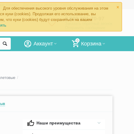
×
ые товары
Доставка и оплата
Оптовый отдел
Контакты
Для обеспечения высокого уровня обслуживания на этом
ся куки (cookies). Продолжая его использование, вы
8 800 201-70-97
м, что куки (cookies) будут сохраняться на вашем
Заказать обратный звонок
ять
Отправить сообщение
0
Аккаунт
Корзина
олетовые
/
зыв
Наши преимущества