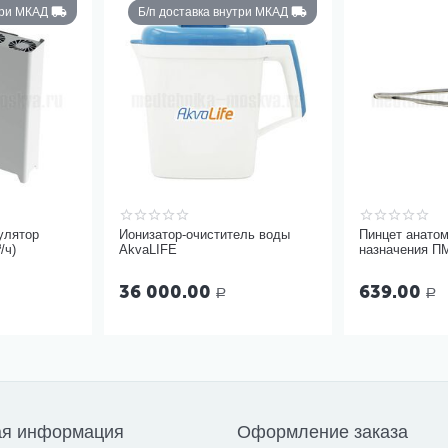
три МКАД
Б/п доставка внутри МКАД
улятор
Ионизатор-очиститель воды
Пинцет анато
/ч)
AkvaLIFE
назначения ПМ
36 000.00
639.00
Р
Р
ая информация
Оформление заказа