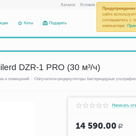
Каталог
Условия возврата
Отложенн
Предупреждение
сайте используют
соглашаетесь с те
кции
Хиты
Подарить
компьютере:
Прин
lerd DZR-1 PRO (30 м³/ч)
ма и помещений
/
Облучатели-рециркуляторы бактерицидные ультрафи
Написать от
14 590.00
Р