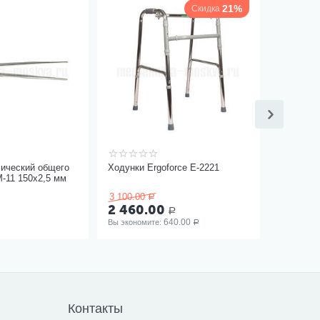
21%
Скидка
мический общего
Ходунки Ergoforce Е-2221
-11 150х2,5 мм
3 100.00
Р
2 460.00
Р
640.00
Вы экономите: 
Р
Контакты