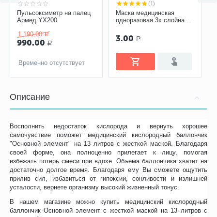
(1)
Пульсоксиметр на палец
Маска медицинская
Армед YX200
одноразовая 3х слойная
нестерильная
1 190.00
Р
3.00
Р
990.00
Р
Временно отсутствует
Описание
Восполнить недостаток кислорода и вернуть хорошее
самочувствие поможет медицинский кислородный баллончик
"Основной элемент" на 13 литров с жесткой маской. Благодаря
своей форме, она полноценно прилегает к лицу, помогая
избежать потерь смеси при вдохе. Объема баллончика хватит на
достаточно долгое время. Благодаря ему Вы сможете ощутить
прилив сил, избавиться от гипоксии, сонливости и излишней
усталости, вернете организму высокий жизненный тонус.
В нашем магазине можно купить медицинский кислородный
баллончик Основной элемент с жесткой маской на 13 литров с