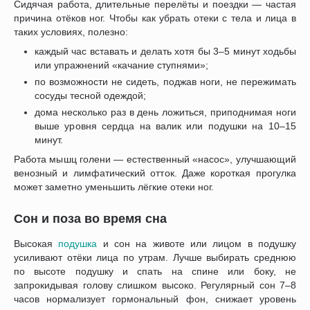
Сидячая работа, длительные перелёты и поездки — частая
причина отёков ног. Чтобы как убрать отеки с тела и лица в
таких условиях, полезно:
каждый час вставать и делать хотя бы 3–5 минут ходьбы
или упражнений «качание ступнями»;
по возможности не сидеть, поджав ноги, не пережимать
сосуды тесной одеждой;
дома несколько раз в день ложиться, приподнимая ноги
выше уровня сердца на валик или подушки на 10–15
минут.
Работа мышц голени — естественный «насос», улучшающий
венозный и лимфатический отток. Даже короткая прогулка
может заметно уменьшить лёгкие отеки ног.
Сон и поза во время сна
Высокая
подушка
и сон на животе или лицом в подушку
усиливают отёки лица по утрам. Лучше выбирать среднюю
по высоте подушку и спать на спине или боку, не
запрокидывая голову слишком высоко. Регулярный сон 7–8
часов нормализует гормональный фон, снижает уровень