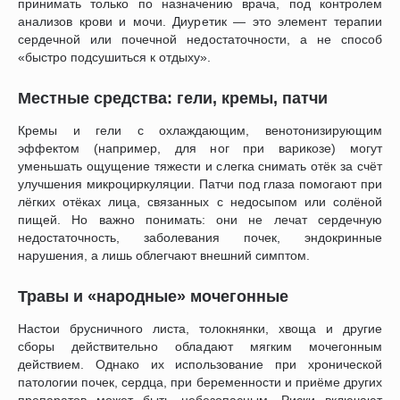
принимать только по назначению врача, под контролем
анализов крови и мочи. Диуретик — это элемент терапии
сердечной или почечной недостаточности, а не способ
«быстро подсушиться к отдыху».
Местные средства: гели, кремы, патчи
Кремы и гели с охлаждающим, венотонизирующим
эффектом (например, для ног при варикозе) могут
уменьшать ощущение тяжести и слегка снимать отёк за счёт
улучшения микроциркуляции. Патчи под глаза помогают при
лёгких отёках лица, связанных с недосыпом или солёной
пищей. Но важно понимать: они не лечат сердечную
недостаточность, заболевания почек, эндокринные
нарушения, а лишь облегчают внешний симптом.
Травы и «народные» мочегонные
Настои брусничного листа, толокнянки, хвоща и другие
сборы действительно обладают мягким мочегонным
действием. Однако их использование при хронической
патологии почек, сердца, при беременности и приёме других
препаратов может быть небезопасным. Риски включают