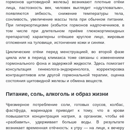
гормонов щитовидной железы) возникают плотные отёки
лица, пастозность век, человек выглядит «одутловатым»,
появляются зябкость, снижение температуры тела,
сонливость, увеличение массы тела при обычном питании.
При гиперкортицизме (избыток гормонов надпочечников, в
том числе при длительном приёме глюкокортикоидных
препаратов) характерны отёкшее круглое лицо, жировые
отложения на туловище, истончение кожи и синяки.
Циклические отёки перед менструацией, во второй фазе
цикла или в период климакса тоже связаны с изменением
гормонального фона и задержкой жидкости. Здесь помогает
консультация гинеколога-эндокринолога, корректировка
контрацептивов или другой гормональной терапии, оценка
состояния щитовидной железы и обмена веществ.
Питание, соль, алкоголь и образ жизни
Чрезмерное потребление соли, готовых соусов, колбас,
фастфуда, маринадов приводит к тому, что в крови
повышается концентрация натрия, а организм, чтобы её
«разбавить», удерживает больше воды. В результате
возникает временная отёчность: к утру — на лице, к вечеру