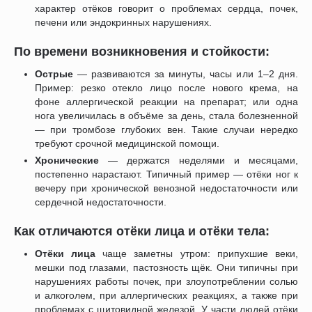
характер отёков говорит о проблемах сердца, почек,
печени или эндокринных нарушениях.
По времени возникновения и стойкости:
Острые
— развиваются за минуты, часы или 1–2 дня.
Пример: резко отекло лицо после нового крема, на
фоне аллергической реакции на препарат; или одна
нога увеличилась в объёме за день, стала болезненной
— при тромбозе глубоких вен. Такие случаи нередко
требуют срочной медицинской помощи.
Хронические
— держатся неделями и месяцами,
постепенно нарастают. Типичный пример — отёки ног к
вечеру при хронической венозной недостаточности или
сердечной недостаточности.
Как отличаются отёки лица и отёки тела:
Отёки лица
чаще заметны утром: припухшие веки,
мешки под глазами, пастозность щёк. Они типичны при
нарушениях работы почек, при злоупотреблении солью
и алкоголем, при аллергических реакциях, а также при
проблемах с щитовидной железой. У части людей отёки