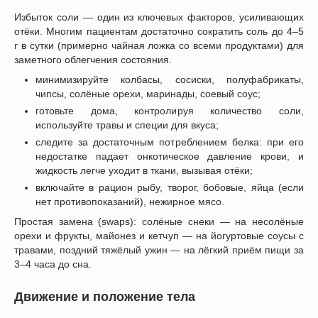
Избыток соли — один из ключевых факторов, усиливающих
отёки. Многим пациентам достаточно сократить соль до 4–5
г в сутки (примерно чайная ложка со всеми продуктами) для
заметного облегчения состояния.
минимизируйте колбасы, сосиски, полуфабрикаты,
чипсы, солёные орехи, маринады, соевый соус;
готовьте дома, контролируя количество соли,
используйте травы и специи для вкуса;
следите за достаточным потреблением белка: при его
недостатке падает онкотическое давление крови, и
жидкость легче уходит в ткани, вызывая отёки;
включайте в рацион рыбу, творог, бобовые, яйца (если
нет противопоказаний), нежирное мясо.
Простая замена (swaps): солёные снеки — на несолёные
орехи и фрукты, майонез и кетчуп — на йогуртовые соусы с
травами, поздний тяжёлый ужин — на лёгкий приём пищи за
3–4 часа до сна.
Движение и положение тела