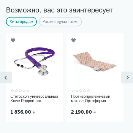
Возможно, вас это заинтересует
Хиты продаж
Рекомендуем также
Стетоскоп универсальный
Противопролежневый
Kawe Rapport арт.
матрас Ортоформа
06.22500.092
ячеистый
1 836.00
2 190.00
Р
Р