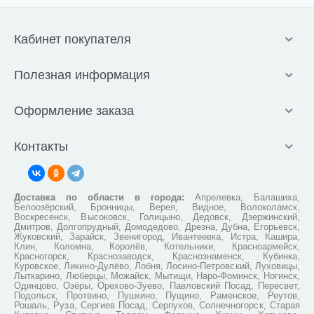
Кабинет покупателя
Полезная информация
Оформление заказа
Контакты
Доставка по области в города:
Апрелевка, Балашиха,
Белоозёрский, Бронницы, Верея, Видное, Волоколамск,
Воскресенск, Высоковск, Голицыно, Дедовск, Дзержинский,
Дмитров, Долгопрудный, Домодедово, Дрезна, Дубна, Егорьевск,
Жуковский, Зарайск, Звенигород, Ивантеевка, Истра, Кашира,
Клин, Коломна, Королёв, Котельники, Красноармейск,
Красногорск, Краснозаводск, Краснознаменск, Кубинка,
Куровское, Ликино-Дулёво, Лобня, Лосино-Петровский, Луховицы,
Лыткарино, Люберцы, Можайск, Мытищи, Наро-Фоминск, Ногинск,
Одинцово, Озёры, Орехово-Зуево, Павловский Посад, Пересвет,
Подольск, Протвино, Пушкино, Пущино, Раменское, Реутов,
Рошаль, Руза, Сергиев Посад, Серпухов, Солнечногорск, Старая