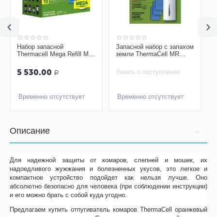
Набор запасной
Запасной набор с запахом
Thermacell Mega Refill MR
земли ThermaCell MR
R10 (30 пластин+ 10
Е400-12
баллонов)
5 530.00
Узнать о поступлении
Р
Временно отсутствует
Временно отсутствует
Описание
Для надежной защиты от комаров, слепней и мошек, их
надоедливого жужжания и болезненных укусов, это легкое и
компактное устройство подойдет как нельзя лучше. Оно
абсолютно безопасно для человека (при соблюдении инструкции)
и его можно брать с собой куда угодно.
Предлагаем купить отпугиватель комаров ThermaCell оранжевый