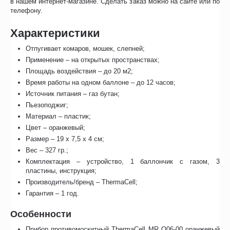
в нашем интернет-магазине. Сделать заказ можно на сайте или по
телефону.
Характеристики
Отпугивает комаров, мошек, слепней;
Применение – на открытых пространствах;
Площадь воздействия – до 20 м2;
Время работы на одном баллоне – до 12 часов;
Источник питания – газ бутан;
Пьезоподжиг;
Материал – пластик;
Цвет – оранжевый;
Размер – 19 х 7,5 х 4 см;
Вес – 327 гр.;
Комплектация – устройство, 1 баллончик с газом, 3
пластины, инструкция;
Производитель/бренд – ThermaCell;
Гарантия – 1 год.
Особенности
Прибор противомоскитный ThermaCell MR O06-00 оранжевый